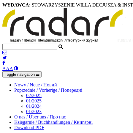
WYDAWCA:
STOWARZYSZENIE WILLA DECJUSZA & INS
A
A
A
Toggle navigation
Nowy / Neue / Новий
Poprzednie / Vorherige / Попередні
02/2025
01/2025
01/2024
01/2023
O nas / Über uns / Про нас
Księgarnie / Buchhandlungen / Книгарні
Download PDF