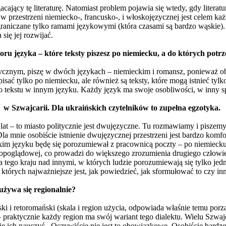
cy tę literaturę. Natomiast problem pojawia się wtedy, gdy literatury
w przestrzeni niemiecko-, francusko-, i włoskojęzycznej jest celem każ
graniczane tylko ramami językowymi (która czasami są bardzo wąskie
 się jej rozwijać.
 języka – które teksty piszesz po niemiecku, a do których potrze
cznym, piszę w dwóch językach – niemieckim i romansz, ponieważ oba 
isać tylko po niemiecku, ale również są teksty, które mogą istnieć tylk
o tekstu w innym języku. Każdy język ma swoje osobliwości, w inny sp
w Szwajcarii. Dla ukraińskich czytelników to zupełna egzotyka.
 lat – to miasto politycznie jest dwujęzyczne. Tu rozmawiamy i piszem
 Dla mnie osobiście istnienie dwujęzycznej przestrzeni jest bardzo ko
akim języku będę się porozumiewał z pracownicą poczty – po niemiecku
poglądowej, co prowadzi do większego zrozumienia drugiego człowieka,
a tego kraju nad innymi, w których ludzie porozumiewają się tylko je
 których najważniejsze jest, jak powiedzieć, jak sformułować to czy in
 używa się regionalnie?
ki i retoromański (skala i region użycia, odpowiada właśnie temu porz
 – praktycznie każdy region ma swój wariant tego dialektu. Wielu Szw
 się ich nauczyć. Oczywiście nie jest to obowiązkowe. Osobiście bard