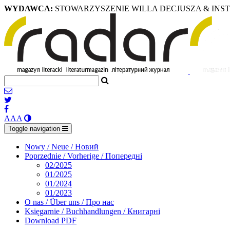
WYDAWCA:
STOWARZYSZENIE WILLA DECJUSZA & INS
A
A
A
Toggle navigation
Nowy / Neue / Новий
Poprzednie / Vorherige / Попередні
02/2025
01/2025
01/2024
01/2023
O nas / Über uns / Про нас
Księgarnie / Buchhandlungen / Книгарні
Download PDF