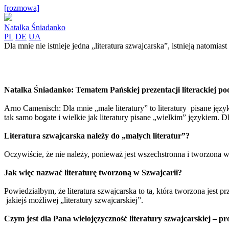
[rozmowa]
Natalka Śniadanko
PL
DE
UA
Dla mnie nie istnieje jedna „literatura szwajcarska”, istnieją natomiast
Natalka Śniadanko: Tematem Pańskiej prezentacji literackiej 
Arno Camenisch: Dla mnie „małe literatury” to literatury pisane języ
tak samo bogate i wielkie jak literatury pisane „wielkim” językiem. D
Literatura szwajcarska należy do „małych literatur”?
Oczywiście, że nie należy, ponieważ jest wszechstronna i tworzona w w
Jak więc nazwać literaturę tworzoną w Szwajcarii?
Powiedziałbym, że literatura szwajcarska to ta, która tworzona jest pr
jakiejś możliwej „literatury szwajcarskiej”.
Czym jest dla Pana wielojęzyczność literatury szwajcarskiej – 