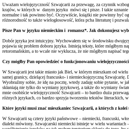
Uważam wielojęzyczność Szwajcarii za przewagę, za czynnik wzbogacają
krajów, w których w danym języku mówi się i pisze. I takie uznanie 
normalne i tak powinno być. Oczywiście, książki nie powinny być o
różnorodność to także wielogłosowość, która pcha literaturę i pozwala
Pisze Pan w języku niemieckim i romansz*. Jak dokonujesz wyboru
Dobór języka jest intuicyjny. Wychowałem się w środowisku dwujęzy
pojawia się problem doboru języka. Istnieją teksty, które mógłbym nap
retoromańskim, a to wcale nie wyklucza, że nie mógłbym napisać teg
Czy mógłby Pan opowiedzieć o funkcjonowaniu wielojęzyczności 
W Szwajcarii jest takie miasto jak Biel, w którym mieszkam od wielu
samej granicy, dzielącej francusko- i niemieckojęzyczną Szwajcarię.
Wyobraźmy sobie, że idę na pocztę, wtedy zadaję sobie pytanie, w j
skłaniają nie tylko do wymiany językowej, a także do wymiany świato
mnie osobiście wielojęzyczność Szwajcarii – to bardzo duża przewag
różnych językach, co bardzo sprzyja tworzeniu tekstów literackich, w
Które języki musi znać mieszkaniec Szwajcarii, a których z kolei
W Szwajcarii są cztery języki państwowe – niemiecki, francuski, włos
dialekt mówiony. Szwajcarski niemiecki istnieje w wielu wariantach
współistnienie języków na tak małym terytorium skłania do tego, by