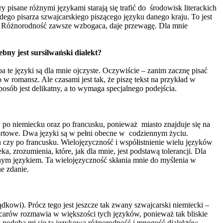
 pisane różnymi językami starają się trafić do środowisk literackich
dego pisarza szwajcarskiego piszącego języku danego kraju. To jest
). Różnorodność zawsze wzbogaca, daje przewagę. Dla mnie
bny jest sursilwański dialekt?
te języki są dla mnie ojczyste. Oczywiście – zanim zacznę pisać
o w romansz. Ale czasami jest tak, że piszę tekst na przykład w
osób jest delikatny, a to wymaga specjalnego podejścia.
y po niemiecku oraz po francusku, ponieważ miasto znajduje się na
mfortowe. Dwa języki są w pełni obecne w codziennym życiu.
 czy po francusku. Wielojęzyczność i współistnienie wielu języków
 zrozumienia, które, jak dla mnie, jest podstawą tolerancji. Dla
dnym językiem. Ta wielojęzyczność skłania mnie do myślenia w
ne zdanie.
ądkowi). Prócz tego jest jeszcze tak zwany szwajcarski niemiecki –
ajcarów rozmawia w większości tych języków, ponieważ tak bliskie
zo podoba mi się ta językowa różnorodność i mnogość dialektów.