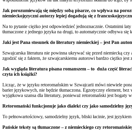
Jak porozumiewają się między sobą pisarze, co wpływa na porozu
niemieckojęzyczni autorzy lepiej dogadują się z francuskojęzycz
Na to pytanie ciężko jest odpowiedzieć jednoznacznie. Ostatnimi la
tłumaczone z jednego języka na drugi, to automatycznie odbywa się 
Jaki jest Pana stosunek do literatury niemieckiej – jest Pan a
Szwajcarska literatura nie powinna ukrywać się przed niemiecką czy 
zgodzić się z faktem, że szwajcarskiemu autorowi bardzo ciężko jes
Jak wygląda literatura pisana romanszem – to duża część litera
czyta ich książki?
Licząc, że w języku retoromańskim w Szwajcarii mówi niewiele ponad 5
barier językowych, nie będzie tłumaczona. Egzotyczny element, bez w
wyjątkowa szansa dla literatury, ponieważ retoromański jest bogaty 
Retoromański funkcjonuje jako dialekt czy jako samodzielny jęz
To pełnowartościowy, samodzielny język, bliski łacinie, jest języki
Pańskie teksty są tłumaczone – z niemieckiego czy retoromański