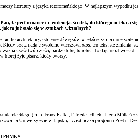
umaczy literatury z języka retoromańskiego. W najlepszym wypadku je
an, że performance to tendencja, środek, do którego uciekają się 
 jak to już stało się w sztukach wizualnych?
ej audio architektury, odcienie dźwięków w tekście są dla mnie szale
s. Kiedy poeta nadaje swojemu wierszowi głos, ten tekst się zmienia, sta
o ważna część twórczości, bardzo lubię to robić. To daje możliwość di
 której żyje pisarz, kiedy tworzy.
 niemieckiego (m.in. Franz Kafka, Elfriede Jelinek i Herta Müller) ora
ukowa na Uniwersytecie w Lipsku; uczestniczka programu Poet in Res
ІДТРИМКА