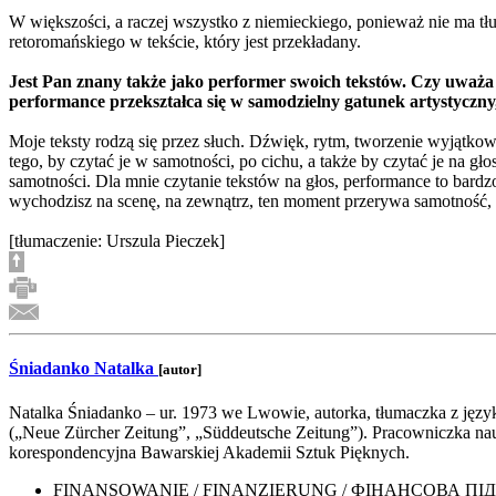
W większości, a raczej wszystko z niemieckiego, ponieważ nie ma tł
retoromańskiego w tekście, który jest przekładany.
Jest Pan znany także jako performer swoich tekstów. Czy uważa P
performance przekształca się w samodzielny gatunek artystyczny,
Moje teksty rodzą się przez słuch. Dźwięk, rytm, tworzenie wyjątkow
tego, by czytać je w samotności, po cichu, a także by czytać je na gło
samotności. Dla mnie czytanie tekstów na głos, performance to bardz
wychodzisz na scenę, na zewnątrz, ten moment przerywa samotność, w
[tłumaczenie: Urszula Pieczek]
Śniadanko Natalka
[autor]
Natalka Śniadanko – ur. 1973 we Lwowie, autorka, tłumaczka z języka
(„Neue Zürcher Zeitung”, „Süddeutsche Zeitung”). Pracowniczka na
korespondencyjna Bawarskiej Akademii Sztuk Pięknych.
FINANSOWANIE / FINANZIERUNG / ФІНАНСОВА П