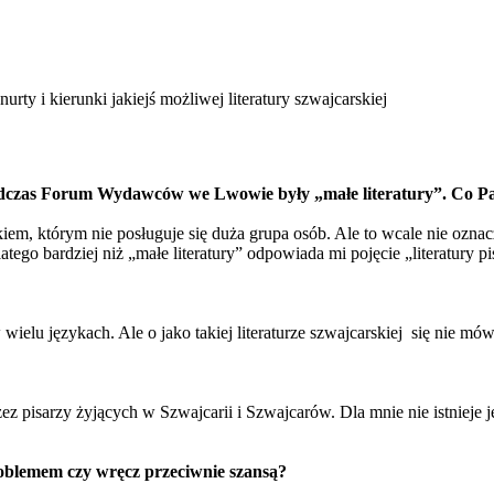
 nurty i kierunki jakiejś możliwej literatury szwajcarskiej
podczas Forum Wydawców we Lwowie były „małe literatury”. Co Pa
kiem, którym nie posługuje się duża grupa osób. Ale to wcale nie ozna
latego bardziej niż „małe literatury” odpowiada mi pojęcie „literatury
ielu językach. Ale o jako takiej literaturze szwajcarskiej się nie mówi
zez pisarzy żyjących w Szwajcarii i Szwajcarów. Dla mnie nie istnieje jed
problemem czy wręcz przeciwnie szansą?