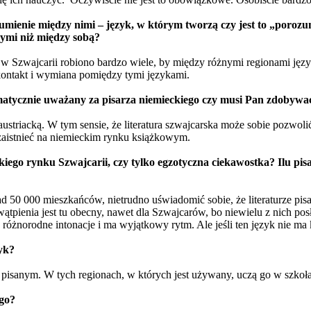
mienie między nimi – język, w którym tworzą czy jest to „porozum
nymi niż między sobą?
ty w Szwajcarii robiono bardzo wiele, by między różnymi regionami jęz
kontakt i wymiana pomiędzy tymi językami.
utomatycznie uważany za pisarza niemieckiego czy musi Pan zdobyw
austriacką. W tym sensie, że literatura szwajcarska może sobie pozwol
t zaistnieć na niemieckim rynku książkowym.
ckiego rynku Szwajcarii, czy tylko egzotyczna ciekawostka? Ilu 
0 000 mieszkańców, nietrudno uświadomić sobie, że literaturze pisanej 
ątpienia jest tu obecny, nawet dla Szwajcarów, bo niewielu z nich pos
w różnorodne intonacje i ma wyjątkowy rytm. Ale jeśli ten język nie ma
yk?
em pisanym. W tych regionach, w których jest używany, uczą go w szkoł
ego?