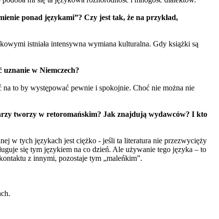
ienie ponad językami”? Czy jest tak, że na przykład,
ykowymi istniała intensywna wymiana kulturalna. Gdy książki są
ać uznanie w Niemczech?
ić na to by występować pewnie i spokojnie. Choć nie można nie
pisarzy tworzy w retoromańskim? Jak znajdują wydawców? I kto
w tych językach jest ciężko - jeśli ta literatura nie przezwycięży
ługuje się tym językiem na co dzień. Ale używanie tego języka – to
 kontaktu z innymi, pozostaje tym „maleńkim”.
ach.