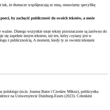
st tak, że tłumacze współpracują ze mną, omawiamy specyfikę
poeci, by zachęcić publiczność do swoich tekstów, a może
nie ważne. Dlatego wszystkie moje teksty przeznaczone są zarówno do
je się zupełnie innym tekstem, niż ten, który czytany jest w
alogu z publicznością. A moment, kiedy ty ze swoimi tekstami
z polskiego (m.in. Joanna Bator i Czesław Miłosz), publicystka
idence na Uniwersytecie Duisburg-Essen (2023). Członkini