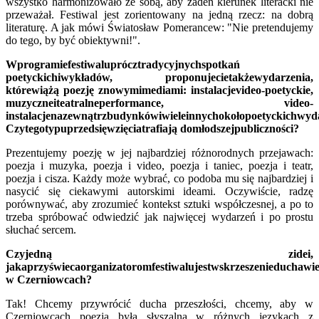
wszystko harmonizowało ze sobą, aby żaden kierunek literacki nie
przeważał. Festiwal jest zorientowany na jedną rzecz: na dobrą
literaturę. A jak mówi
Światosław Pomerancew
: "Nie pretendujemy
do tego, by być obiektywni!".
W
programie
festiwalu
pr
ó
cz
tradycyjnych
spotka
ń
poetyckich
i
wyk
ł
ad
ó
w
,
proponujecie
tak
ż
e
wydarzenia
,
kt
ó
re
wi
ążą
poezj
ę
z
nowymi
mediami
:
instalacje
video
-
poetyckie
,
muzyczne
i
teatralne
performance
,
video
-
instalacje
na
zewn
ą
trz
budynk
ó
w
i
wiele
innych
oko
ł
o
poetyckich
wyd
Czy
tego
typu
przedsi
ę
wzi
ę
cia
trafiaj
ą
do
m
ł
odszej
publiczno
ś
ci
?
Prezentujemy poezję w jej najbardziej różnorodnych przejawach:
poezja i muzyka, poezja i video, poezja i taniec, poezja i teatr,
poezja i cisza. Każdy może wybrać, co podoba mu się najbardziej i
nasycić się ciekawymi autorskimi ideami. Oczywiście, radzę
porównywać, aby zrozumieć kontekst sztuki współczesnej, a po to
trzeba spróbować odwiedzić jak najwięcej wydarzeń i po prostu
słuchać sercem.
Czy
jedn
ą
z
idei
,
jaka
przy
ś
wieca
organizatorom
festiwalu
jest
wskrzeszenie
ducha
wie
w Czerniowcach?
Tak
!
Chcemy przywr
ó
ci
ć
ducha przesz
ł
o
ś
ci
,
chcemy
,
aby w
Czerniowcach poezja by
ł
a s
ł
yszalna w r
óż
nych j
ę
zykach z