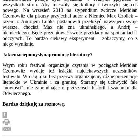
wszystkich stron
.
Aby mieszały się kultury i tworzyło się coś
nowego. Na wrzesień 2013 na stypendium twórcze Meridian
Czernowitz dla pisarzy przyjechał autor z Niemiec Max Czollek –
razem z Andrijem Lubką postanowili przełożyć nawzajem swoje
wiersze, chociaż Max nie zna ukraińskiego, a Andrij –
niemieckiego. Będę prezentować swoje przekłady na spotkaniach i
odczytach. To bardzo ciekawy eksperyment – zobaczymy, co z
niego wyniknie.
Jakie
macie
pomys
ł
y
na
promocj
ę
literatury
?
Wtym roku festiwal organizuje czytania w pociągach.Meridian
Czernowitz wydaje też książki najciekawszych uczestników
festiwalu. W ciąg roku bez przerwy organizujemy różne prezentacje
literackie w Ukrainie i za granicą. Staramy się uchwycić fale
"nowości", nie zapominając o przeszłości, historii i szacunku dla
Odwiecznego.
Bardzo dziękuję za rozmowę.