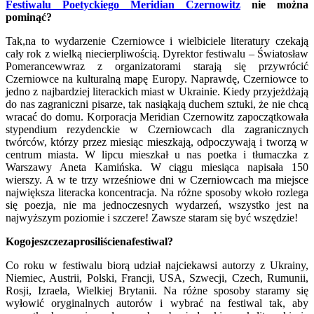
Festiwalu Poetyckiego Meridian Czernowitz
nie można
pominąć?
Tak,na to wydarzenie Czerniowce i wielbiciele literatury czekają
cały rok z wielką niecierpliwością. Dyrektor festiwalu –
Światosław
Pomerancew
wraz z organizatorami starają się przywrócić
Czerniowce na kulturalną mapę Europy. Naprawdę, Czerniowce to
jedno z najbardziej literackich miast w Ukrainie. Kiedy przyjeżdżają
do nas zagraniczni pisarze, tak nasiąkają duchem sztuki, że nie chcą
wracać do domu. Korporacja Meridian Czernowitz zapoczątkowała
stypendium rezydenckie w Czerniowcach dla zagranicznych
twórców, którzy przez miesiąc mieszkają, odpoczywają i tworzą w
centrum miasta. W lipcu mieszkał u nas poetka i tłumaczka z
Warszawy Aneta Kamińska. W ciągu miesiąca napisała 150
wierszy. A w te trzy wrześniowe dni w Czerniowcach ma miejsce
największa literacka koncentracja. Na różne sposoby wkoło rozlega
się poezja, nie ma jednoczesnych wydarzeń, wszystko jest na
najwyższym poziomie i szczere! Zawsze staram się być wszędzie!
Kogo
jeszcze
zaprosili
ś
cie
na
festiwal
?
Co roku w festiwalu biorą udział najciekawsi autorzy z Ukrainy,
Niemiec, Austrii, Polski, Francji, USA, Szwecji, Czech, Rumunii,
Rosji, Izraela, Wielkiej Brytanii. Na różne sposoby staramy się
wyłowić oryginalnych autorów i wybrać na festiwal tak, aby