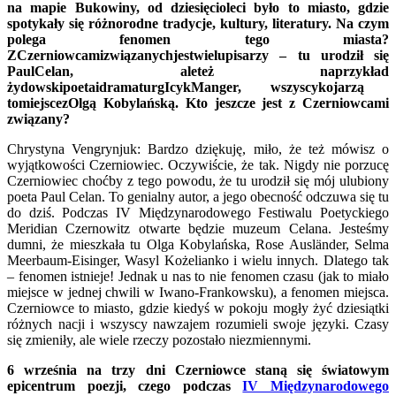
na mapie Bukowiny, od dziesięcioleci było to miasto, gdzie
spotykały się różnorodne tradycje, kultury, literatury. Na czym
polega fenomen tego miasta?
Z
Czerniowcami
zwi
ą
zanych
jest
wielu
pisarzy
–
tu urodzi
ł
si
ę
Paul
Celan
,
ale
te
ż
na
przyk
ł
ad
ż
ydowski
poeta
i
dramaturg
Icyk
Manger
,
wszyscy
kojarz
ą
to
miejsce
z
Olg
ą
Kobyla
ń
sk
ą.
Kto jeszcze jest z Czerniowcami
związany?
Chrystyna Vengrynjuk: Bardzo dziękuję, miło, że też mówisz o
wyjątkowości Czerniowiec. Oczywiście, że tak. Nigdy nie porzucę
Czerniowiec choćby z tego powodu, że tu urodził się mój ulubiony
poeta Paul Celan. To genialny autor, a jego obecność odczuwa się tu
do dziś. Podczas IV Międzynarodowego Festiwalu Poetyckiego
Meridian Czernowitz otwarte będzie muzeum Celana. Jesteśmy
dumni, że mieszkała tu Olga Kobylańska, Rose
Ausländer
, Selma
Meerbaum-Eisinger, Wasyl Kożelianko i wielu innych. Dlatego tak
– fenomen istnieje! Jednak u nas to nie fenomen czasu (jak to miało
miejsce w jednej chwili w Iwano-Frankowsku), a fenomen miejsca.
Czerniowce to miasto, gdzie kiedyś w pokoju mogły żyć dziesiątki
różnych nacji i wszyscy nawzajem rozumieli swoje języki. Czasy
się zmieniły, ale wiele rzeczy pozostało niezmiennymi.
6 września na trzy dni Czerniowce staną się światowym
epicentrum poezji, czego podczas
IV Międzynarodowego