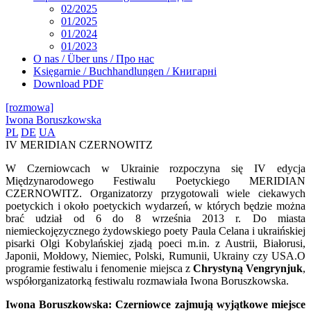
02/2025
01/2025
01/2024
01/2023
O nas / Über uns / Про нас
Księgarnie / Buchhandlungen / Книгарні
Download PDF
[rozmowa]
Iwona Boruszkowska
PL
DE
UA
IV MERIDIAN CZERNOWITZ
W Czerniowcach w Ukrainie rozpoczyna się IV edycja
Międzynarodowego Festiwalu Poetyckiego MERIDIAN
CZERNOWITZ. Organizatorzy przygotowali wiele ciekawych
poetyckich i około poetyckich wydarzeń, w których będzie można
brać udział od 6 do 8 września 2013 r. Do miasta
niemieckojęzycznego żydowskiego poety Paula Celana i ukraińskiej
pisarki Olgi Kobylańskiej zjadą poeci m.in. z Austrii, Białorusi,
Japonii, Mołdowy, Niemiec, Polski, Rumunii, Ukrainy czy USA.
O
programie festiwalu i fenomenie miejsca z
Chrystyną Vengrynjuk
,
współorganizatorką festiwalu rozmawiała Iwona Boruszkowska.
Iwona Boruszkowska:
Czerniowce zajmują wyjątkowe miejsce