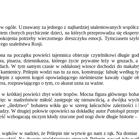
a w ogóle. Uznawany za jednego z najbardziej utalentowanych współcze
em chorych psychicznie dzieci, na których przeprowadza się eksper
spokojenia potrzeby wieczornego dreszczyku emocji. Tymczasem szybk
wego szaleństwa Rosji.
a na początku powieści tajemnica obiecuje czytelnikowi długie god
a, pisarza, dziennikarza, którego życie prywatne leży w gruzach, 
adach. W tym samym czasie w oddalonej wiosce dochodzi do makabry
mienicy. Prilepin wodzi nas tu za nos, konstruując fabułę według 
ilepin z uporem kogoś opowiadającego nieśmieszne kawały ciągle ob
era, rozprawiającego o tym, co akurat uzna za ważne.
ił w krótkiej powieści zbyt wiele tropów. Mocna figura głównego bohat
więc w małżeństwie miłość zastępuje się nienawiścią, a dwójka wyc
kowe „śledztwo” bohatera wikła go w szereg łańcuchów zależności i 
adzy. W drugiej połowie opowieści na dokładkę autor
Patologii
przepr
ć wzbogacają niczym kłody rzucone pod nogi dwie długie historie – 
 wątków w nadziei, że Prilepin nie wyrwie go nam z rąk. Na domiar zł
owadzić. Na dwustu pięćdziesięciu stronach Prilepin zawarł tyle wąt