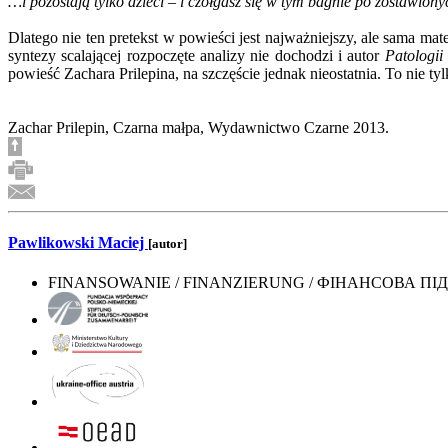
…i pozostają tylko dzieci – i czołgasz się w tym bagnie po zostawion
Dlatego nie ten pretekst w powieści jest najważniejszy, ale sama ma
syntezy scalającej rozpoczęte analizy nie dochodzi i autor
Patologi
powieść Zachara Prilepina, na szczęście jednak nieostatnia. To nie tyl
Zachar Prilepin, Czarna małpa, Wydawnictwo Czarne 2013.
Pawlikowski Maciej
[autor]
FINANSOWANIE / FINANZIERUNG / ФІНАНСОВА П