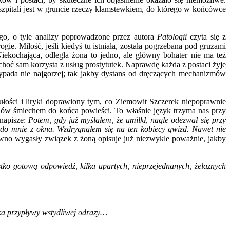
h szpitali jest w gruncie rzeczy kłamstewkiem, do którego w końcówce
iego, o tyle analizy poprowadzone przez autora
Patologii
czyta się z
ie. Miłość, jeśli kiedyś tu istniała, została pogrzebana pod gruzami
iekochająca, odległa żona to jedno, ale główny bohater nie ma też
oć sam korzysta z usług prostytutek. Naprawdę każda z postaci żyje
wypada nie najgorzej; tak jakby dystans od dręczących mechanizmów
czułości i liryki doprawiony tym, co Ziemowit Szczerek niepoprawnie
hów śmiechem do końca powieści. To właśnie język trzyma nas przy
 napisze:
Potem, gdy już myślałem, że umilkł, nagle odezwał się przy
do mnie z okna. Wzdrygnąłem się na ten kobiecy gwizd. Nawet nie
wno wygasły związek z żoną opisuje już niezwykle poważnie, jakby
tko gotową odpowiedź, kilka upartych, nieprzejednanych, żelaznych
ieka przypływy wstydliwej odrazy…