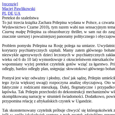
[recenzje]
Maciej Pawlikowski
PL
DE
UA
Pretekst do szaleństwa
To już trzecia książka Zachara Prilepina wydana w Polsce, a czwart
Wydawnictwo Czarne 2010), tym razem wabi nas sensacyjnym temat
Czarną małpę
Prilepina za obrazoburczy thriller, w sam raz do za
znacznie szerszej i poważniejszej panoramy politycznego i obyczajo
Problem pomysłu Prilepina na Rosję polega na umiarze. Uwydatnion
korytarzy psychiatrycznych szpitali. Mamy zatem głównego bohater
niezwykle agresywnych dzieci leczonych w psychiatrycznych zakł
wieku od 6 do 10 lat) wymordowuje z okrucieństwem mieszkańców ka
wspomniany wyżej pretekst czytelnik gotów wziąć za łgarstwo. Pr
odległy, bardzo odległy plan, ustępując słowotokowi głównego bohat
Pomysł jest więc odważny i płodny, choć jak sądzę, Prilepin umieśc
tego życia większej uwagi) rozpoczyna analizę obyczajową. Oto 
faktycznie z rodzicami mieszkają. Dalej, flegmatyczne i przypad
łapówka. Tak Prilepin przechodzi do dekonstrukcji mechanizmów wł
skomplikowaną narrację w strumień świadomości. Dodatkowo, powieś
przypomina relację z afrykańskich czystek w Ugandzie.
Tak skonsternowany czytelnik próbuje chwycić się któregokolwiek z
jeśli w ogóle jakąkolwiek syntezę z tych resztek zdążyliśmy przepr