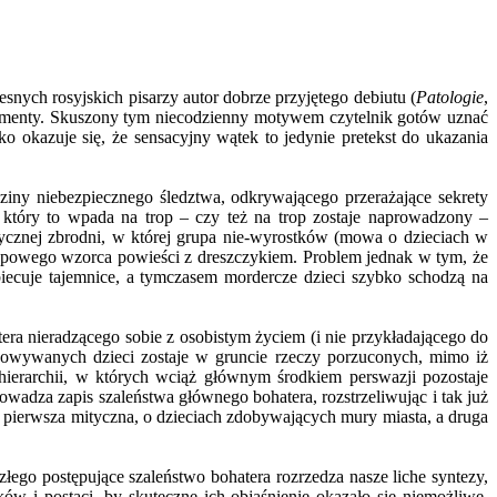
snych rosyjskich pisarzy autor dobrze przyjętego debiutu (
Patologie
,
ymenty. Skuszony tym niecodzienny motywem czytelnik gotów uznać
o okazuje się, że sensacyjny wątek to jedynie pretekst do ukazania
ziny niebezpiecznego śledztwa, odkrywającego przerażające sekrety
a który to wpada na trop – czy też na trop zostaje naprowadzony –
cznej zbrodni, w której grupa nie-wyrostków (mowa o dzieciach w
typowego wzorca powieści z dreszczykiem. Problem jednak w tym, że
iecuje tajemnice, a tymczasem mordercze dzieci szybko schodzą na
era nieradzącego sobie z osobistym życiem (i nie przykładającego do
howywanych dzieci zostaje w gruncie rzeczy porzuconych, mimo iż
hierarchii, w których wciąż głównym środkiem perswazji pozostaje
owadza zapis szaleństwa głównego bohatera, rozstrzeliwując i tak już
pierwsza mityczna, o dzieciach zdobywających mury miasta, a druga
ego postępujące szaleństwo bohatera rozrzedza nasze liche syntezy,
ków i postaci, by skuteczne ich objaśnienie okazało się niemożliwe.