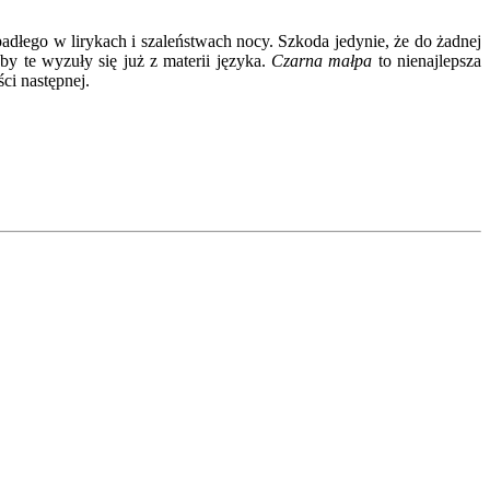
padłego w lirykach i szaleństwach nocy. Szkoda jedynie, że do żadnej
by te wyzuły się już z materii języka.
Czarna małpa
to nienajlepsza
ści następnej.