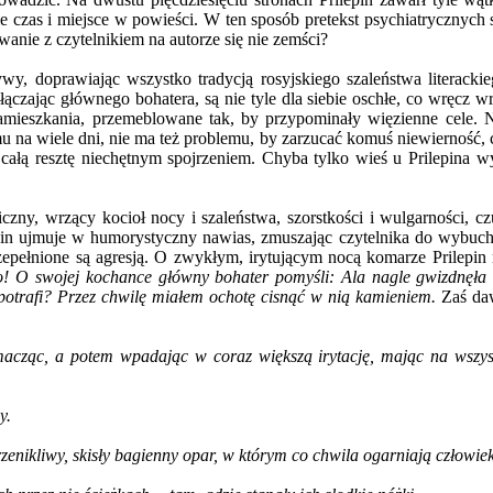
bie czas i miejsce w powieści. W ten sposób pretekst psychiatrycznyc
ywanie z czytelnikiem na autorze się nie zemści?
ywy, doprawiając wszystko tradycją rosyjskiego szaleństwa literack
czając głównego bohatera, są nie tyle dla siebie oschłe, co wręcz wrog
amieszkania, przemeblowane tak, by przypominały więzienne cele. N
na wiele dni, nie ma też problemu, by zarzucać komuś niewierność, ch
c całą resztę niechętnym spojrzeniem. Chyba tylko wieś u Prilepina 
giczny, wrzący kocioł nocy i szaleństwa, szorstkości i wulgarności, 
lepin ujmuje w humorystyczny nawias, zmuszając czytelnika do wybuc
zepełnione są agresją. O zwykłym, irytującym nocą komarze Prilepin
o!
O swojej kochance główny bohater pomyśli:
Ala nagle gwizdnęła 
potrafi?
Przez chwilę miałem ochotę cisnąć w nią kamieniem.
Zaś da
macząc, a potem wpadając w coraz większą irytację, mając na wszys
zy.
przenikliwy, skisły bagienny opar, w którym co chwila ogarniają człow