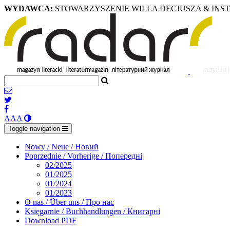
WYDAWCA:
STOWARZYSZENIE WILLA DECJUSZA & INS
A
A
A
Toggle navigation
Nowy / Neue / Новий
Poprzednie / Vorherige / Попередні
02/2025
01/2025
01/2024
01/2023
O nas / Über uns / Про нас
Księgarnie / Buchhandlungen / Книгарні
Download PDF