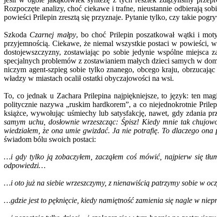
Rozpoczęte analizy, choć ciekawe i trafne, nieustannie odbierają so
powieści Prilepin zresztą się przyznaje. Pytanie tylko, czy takie pogr
Szkoda
Czarnej małpy
, bo choć Prilepin poszatkował wątki i mot
przyjemnością. Ciekawe, że niemal wszystkie postaci w powieści, włą
dostojewszczyzny, zostawiając po sobie jedynie wspólne miejsca z
specjalnych problemów z zostawianiem małych dzieci samych w domu 
niczym agent-szpieg sobie tylko znanego, obcego kraju, obrzucają
władzy w miastach ocalił ostatki obyczajowości na wsi.
To, co jednak u Zachara Prilepina najpiękniejsze, to język: ten ma
politycznie nazywa „ruskim hardkorem”, a co niejednokrotnie Pri
książce, wywołując uśmiechy lub satysfakcję, nawet, gdy zdania pr
samym uchu, dosłownie wrzeszcząc: Śpisz! Kiedy mnie tak chujow
wiedziałem, że ona umie gwizdać. Ja nie potrafię. To dlaczego ona 
świadom bólu swoich postaci:
…i gdy tylko ją zobaczyłem, zacząłem coś mówić, najpierw się tłu
odpowiedzi…
…i oto już na siebie wrzeszczymy, z nienawiścią patrzymy sobie w oc
…gdzie jest to pęknięcie, kiedy namiętność zamienia się nagle w nie