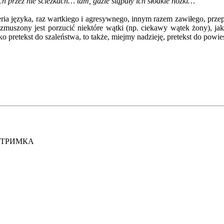
ych przez nie ścieżkach… tam, gdzie stąpały ich słodkie nóżki…
teria języka, raz wartkiego i agresywnego, innym razem zawiłego, prze
i
zmuszony jest porzucić niektóre wątki (np. ciekawy wątek żony), jak
ko pretekst do szaleństwa, to także, miejmy nadzieję, pretekst do powie
ІДТРИМКА