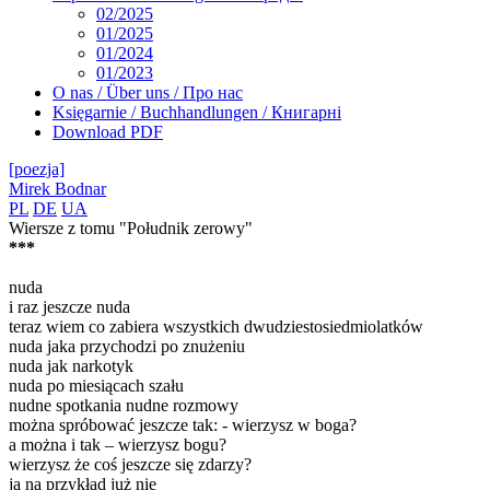
02/2025
01/2025
01/2024
01/2023
O nas / Über uns / Про нас
Księgarnie / Buchhandlungen / Книгарні
Download PDF
[poezja]
Mirek Bodnar
PL
DE
UA
Wiersze z tomu "Południk zerowy"
***
nuda
i raz jeszcze nuda
teraz wiem co zabiera wszystkich dwudziestosiedmiolatków
nuda jaka przychodzi po znużeniu
nuda jak narkotyk
nuda po miesiącach szału
nudne spotkania nudne rozmowy
można spróbować jeszcze tak: - wierzysz w boga?
a można i tak – wierzysz bogu?
wierzysz że coś jeszcze się zdarzy?
ja na przykład już nie