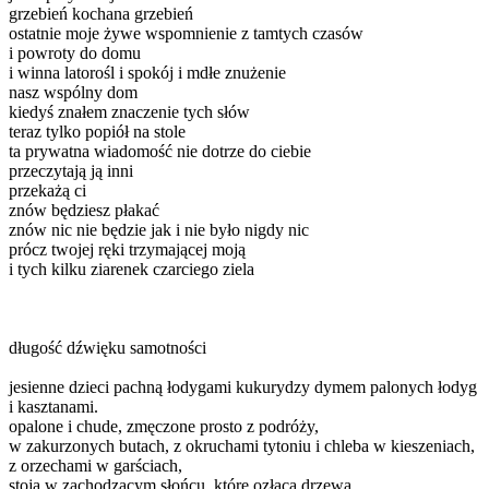
grzebień kochana grzebień
ostatnie moje żywe wspomnienie z tamtych czasów
i powroty do domu
i winna latorośl i spokój i mdłe znużenie
nasz wspólny dom
kiedyś znałem znaczenie tych słów
teraz tylko popiół na stole
ta prywatna wiadomość nie dotrze do ciebie
przeczytają ją inni
przekażą ci
znów będziesz płakać
znów nic nie będzie jak i nie było nigdy nic
prócz twojej ręki trzymającej moją
i tych kilku ziarenek czarciego ziela
długość dźwięku samotności
jesienne dzieci pachną łodygami kukurydzy dymem palonych łodyg
i kasztanami.
opalone i chude, zmęczone prosto z podróży,
w zakurzonych butach, z okruchami tytoniu i chleba w kieszeniach,
z orzechami w garściach,
stoją w zachodzącym słońcu, które ozłaca drzewa