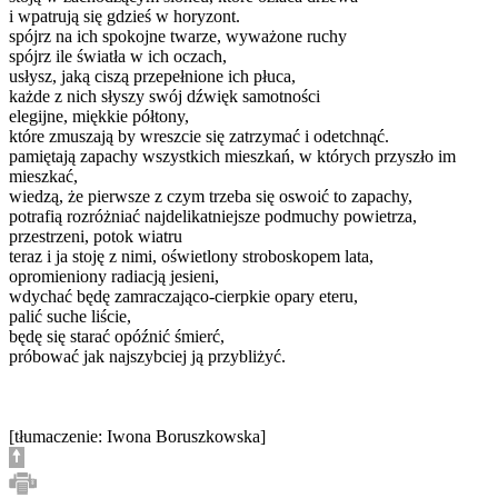
i wpatrują się gdzieś w horyzont.
spójrz na ich spokojne twarze, wyważone ruchy
spójrz ile światła w ich oczach,
usłysz, jaką ciszą przepełnione ich płuca,
każde z nich słyszy swój dźwięk samotności
elegijne, miękkie półtony,
które zmuszają by wreszcie się zatrzymać i odetchnąć.
pamiętają zapachy wszystkich mieszkań, w których przyszło im
mieszkać,
wiedzą, że pierwsze z czym trzeba się oswoić to zapachy,
potrafią rozróżniać najdelikatniejsze podmuchy powietrza,
przestrzeni, potok wiatru
teraz i ja stoję z nimi, oświetlony stroboskopem lata,
opromieniony radiacją jesieni,
wdychać będę zamraczająco-cierpkie opary eteru,
palić suche liście,
będę się starać opóźnić śmierć,
próbować jak najszybciej ją przybliżyć.
[tłumaczenie: Iwona Boruszkowska]