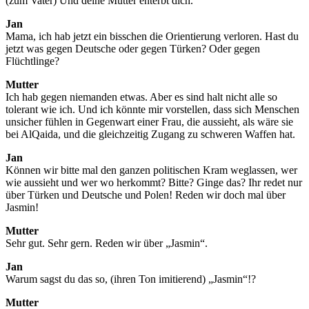
(zum Vater) Und deine Mutter enterbt dich.
Jan
Mama, ich hab jetzt ein bisschen die Orientierung verloren. Hast du
jetzt was gegen Deutsche oder gegen Türken? Oder gegen
Flüchtlinge?
Mutter
Ich hab gegen niemanden etwas. Aber es sind halt nicht alle so
tolerant wie ich. Und ich könnte mir vorstellen, dass sich Menschen
unsicher fühlen in Gegenwart einer Frau, die aussieht, als wäre sie
bei AlQaida, und die gleichzeitig Zugang zu schweren Waffen hat.
Jan
Können wir bitte mal den ganzen politischen Kram weglassen, wer
wie aussieht und wer wo herkommt? Bitte? Ginge das? Ihr redet nur
über Türken und Deutsche und Polen! Reden wir doch mal über
Jasmin!
Mutter
Sehr gut. Sehr gern. Reden wir über „Jasmin“.
Jan
Warum sagst du das so, (ihren Ton imitierend) „Jasmin“!?
Mutter