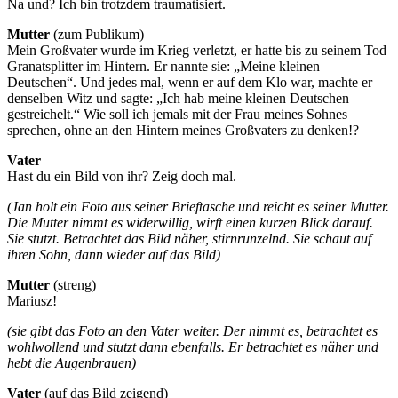
Na und? Ich bin trotzdem traumatisiert.
Mutter
(zum Publikum)
Mein Großvater wurde im Krieg verletzt, er hatte bis zu seinem Tod
Granatsplitter im Hintern. Er nannte sie: „Meine kleinen
Deutschen“. Und jedes mal, wenn er auf dem Klo war, machte er
denselben Witz und sagte: „Ich hab meine kleinen Deutschen
gestreichelt.“ Wie soll ich jemals mit der Frau meines Sohnes
sprechen, ohne an den Hintern meines Großvaters zu denken!?
Vater
Hast du ein Bild von ihr? Zeig doch mal.
(Jan holt ein Foto aus seiner Brieftasche und reicht es seiner Mutter.
Die Mutter nimmt es widerwillig, wirft einen kurzen Blick darauf.
Sie stutzt. Betrachtet das Bild näher, stirnrunzelnd. Sie schaut auf
ihren Sohn, dann wieder auf das Bild)
Mutter
(streng)
Mariusz!
(sie gibt das Foto an den Vater weiter. Der nimmt es, betrachtet es
wohlwollend und stutzt dann ebenfalls. Er betrachtet es näher und
hebt die Augenbrauen)
Vater
(auf das Bild zeigend)