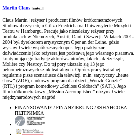
Martin Claus
[autor]
Claus Martin | reżyser i producent filmów krótkometrażowych.
Studiował reżyserię u Götza Friedricha na Uniwersytecie Muzyki i
Teatru w Hamburgu. Pracuje jako niezależny reżyser przy
produkcjach w Niemczech, Austrii, Danii i Szwecji. W latach 2001-
2004 był dyrektorem artystycznym Oper an der Leine, gdzie
wystawił wiele współczesnych oper. Jego praktyczne
doświadczenie jako reżysera jest podstawą jego własnego pisarstwa,
kontynuującego tradycję aktorów-autorów, takich jak Szekspir,
Molière czy Nestroy. Do tej pory ukazało się 13 jego
pełnometrażowych sztuk teatralnych. Oprócz pracy teatralnej
regularnie pisze scenariusze dla telewizji, m.in. satyryczny „heute
show” (ZDF), naukowy program dla dzieci „Woozle Goozle”
(RTL) i program komediowy „Schloss Goldbach” (SAT1). Jego
film krótkometrażowy „Mission Accomplished” otrzymał wiele
międzynarodowych nagród.
FINANSOWANIE / FINANZIERUNG / ФІНАНСОВА
ПІДТРИМКА