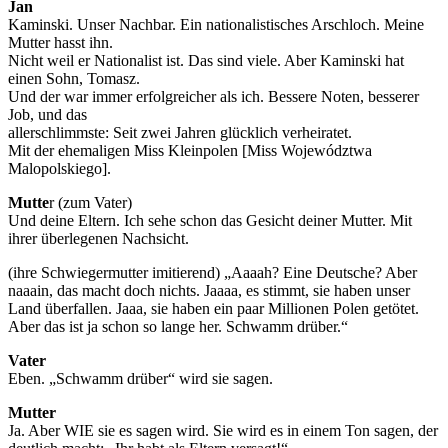
Jan
Kaminski. Unser Nachbar. Ein nationalistisches Arschloch. Meine
Mutter hasst ihn.
Nicht weil er Nationalist ist. Das sind viele. Aber Kaminski hat
einen Sohn, Tomasz.
Und der war immer erfolgreicher als ich. Bessere Noten, besserer
Job, und das
allerschlimmste: Seit zwei Jahren glücklich verheiratet.
Mit der ehemaligen Miss Kleinpolen [Miss Województwa
Malopolskiego].
Mutte
r (zum Vater)
Und deine Eltern. Ich sehe schon das Gesicht deiner Mutter. Mit
ihrer überlegenen Nachsicht.
(ihre Schwiegermutter imitierend) „Aaaah? Eine Deutsche? Aber
naaain, das macht doch nichts. Jaaaa, es stimmt, sie haben unser
Land überfallen. Jaaa, sie haben ein paar Millionen Polen getötet.
Aber das ist ja schon so lange her. Schwamm drüber.“
Vater
Eben. „Schwamm drüber“ wird sie sagen.
Mutter
Ja. Aber WIE sie es sagen wird. Sie wird es in einem Ton sagen, der