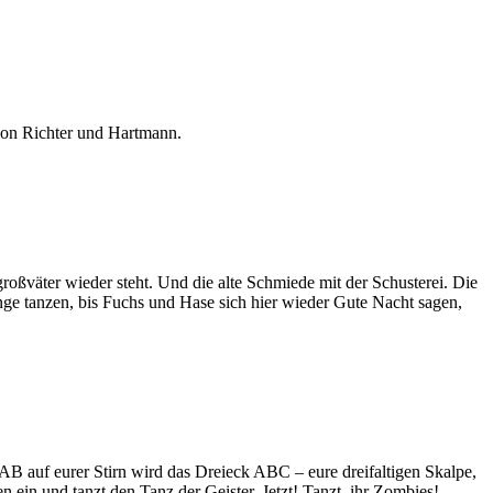
 von Richter und Hartmann.
roßväter wieder steht. Und die alte Schmiede mit der Schusterei. Die
ge tanzen, bis Fuchs und Hase sich hier wieder Gute Nacht sagen,
 AB auf eurer Stirn wird das Dreieck ABC – eure dreifaltigen Skalpe,
 ein und tanzt den Tanz der Geister. Jetzt! Tanzt, ihr Zombies!