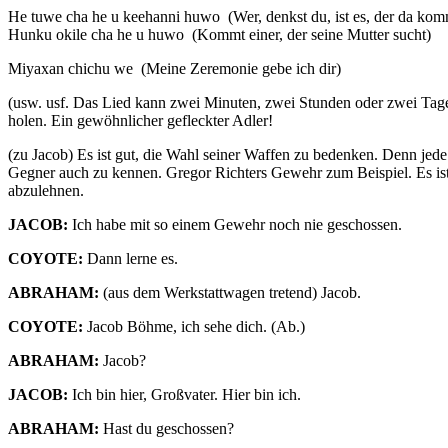
He tuwe cha he u keehanni huwo (Wer, denkst du, ist es, der da kom
Hunku okile cha he u huwo (Kommt einer, der seine Mutter sucht)
Miyaxan chichu we (Meine Zeremonie gebe ich dir)
(usw. usf. Das Lied kann zwei Minuten, zwei Stunden oder zwei Tage 
holen. Ein gewöhnlicher gefleckter Adler!
(zu Jacob)
Es ist gut, die Wahl seiner Waffen zu bedenken. Denn jede 
Gegner auch zu kennen. Gregor Richters Gewehr zum Beispiel. Es ist 
abzulehnen.
JACOB
:
Ich habe mit so einem Gewehr noch nie geschossen.
COYOTE
:
Dann lerne es.
ABRAHAM:
(aus dem Werkstattwagen tretend)
Jacob.
COYOTE:
Jacob Böhme, ich sehe dich.
(Ab.)
ABRAHAM:
Jacob?
JACOB:
Ich bin hier, Großvater. Hier bin ich.
ABRAHAM:
Hast du geschossen?