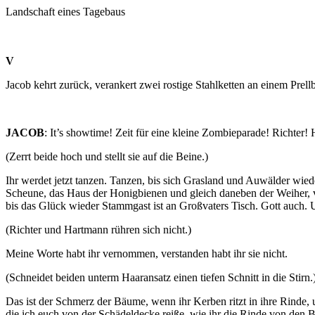
Landschaft eines Tagebaus
V
Jacob kehrt zurück, verankert zwei rostige Stahlketten an einem Pre
JACOB
:
It’s showtime! Zeit für eine kleine Zombieparade! Richter!
(Zerrt beide hoch und stellt sie auf die Beine.)
Ihr werdet jetzt tanzen. Tanzen, bis sich Grasland und Auwälder wied
Scheune, das Haus der Honigbienen und gleich daneben der Weiher, v
bis das Glück wieder Stammgast ist an Großvaters Tisch. Gott auch. U
(Richter und Hartmann rühren sich nicht.)
Meine Worte habt ihr vernommen, verstanden habt ihr sie nicht.
(Schneidet beiden unterm Haaransatz einen tiefen Schnitt in die Stirn.
Das ist der Schmerz der Bäume, wenn ihr Kerben ritzt in ihre Rinde, 
die ich euch von der Schädeldecke reiße, wie ihr die Rinde von den B