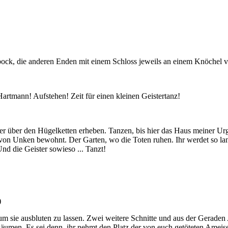
llbock, die anderen Enden mit einem Schloss jeweils an einem Knöchel
 Hartmann! Aufstehen! Zeit für einen kleinen Geistertanz!
er über den Hügelketten erheben. Tanzen, bis hier das Haus meiner Urg
on Unken bewohnt. Der Garten, wo die Toten ruhen. Ihr werdet so lan
nd die Geister sowieso ... Tanzt!
)
um sie ausbluten zu lassen. Zwei weitere Schnitte und aus der Geraden
äumen. Es sei denn, ihr nehmt den Platz der von euch getöteten Ameisen