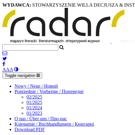
WYDAWCA:
STOWARZYSZENIE WILLA DECJUSZA & INS
A
A
A
Toggle navigation
Nowy / Neue / Новий
Poprzednie / Vorherige / Попередні
02/2025
01/2025
01/2024
01/2023
O nas / Über uns / Про нас
Księgarnie / Buchhandlungen / Книгарні
Download PDF