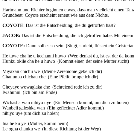
Hartmann und Richter beginnen etwas, dass man vielleicht einen Tan
Grundbeat. Coyote erscheint erneut wie aus dem Nichts.
COYOTE
:
Das ist die Entscheidung, die du getroffen hast?
JACOB:
Das ist die Entscheidung, die ich getroffen habe: Mit einem
COYOTE:
Dann soll es so sein.
(Singt, spricht, flüstert ein Geisterta
He tuwe cha he u keehanni huwo (Wer, denkst du, ist es, der da kom
Hunku okile cha he u huwo (Kommt einer, der seine Mutter sucht)
Miyaxan chichu we (Meine Zeremonie gebe ich dir)
Chanunpa chichau che (Eine Pfeife bringe ich dir)
Cheyaye wowaglaka che (Schreiend rede ich zu dir)
Iwahunni (Ich bin am Ende)
Wichasha wan nihiyo uye (Ein Mensch kommt, um dich zu holen)
Wanbeli galeshka wan (Ein gefleckter Adler kommt,)
nihiyo uye (um dich zu holen)
Ina he ku ye (Mutter, komm heim)
Le ogna chanku we (In diese Richtung ist der Weg)