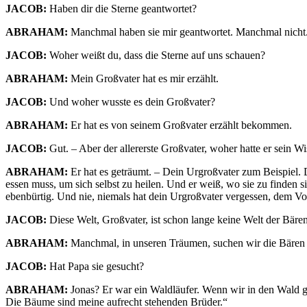
JACOB:
Haben dir die Sterne geantwortet?
ABRAHAM
:
Manchmal haben sie mir geantwortet. Manchmal nicht.
JACOB
:
Woher weißt du, dass die Sterne auf uns schauen?
ABRAHAM
:
Mein Großvater hat es mir erzählt.
JACOB:
Und woher wusste es dein Großvater?
ABRAHAM
:
Er hat es von seinem Großvater erzählt bekommen.
JACOB
:
Gut. – Aber der allererste Großvater, woher hatte er sein Wi
ABRAHAM:
Er hat es geträumt. – Dein Urgroßvater zum Beispiel.
essen muss, um sich selbst zu heilen. Und er weiß, wo sie zu finden
ebenbürtig. Und nie, niemals hat dein Urgroßvater vergessen, dem Vol
JACOB
:
Diese Welt, Großvater, ist schon lange keine Welt der Bär
ABRAHAM
:
Manchmal, in unseren Träumen, suchen wir die Bären 
JACOB:
Hat Papa sie gesucht?
ABRAHAM:
Jonas? Er war ein Waldläufer. Wenn wir in den Wald ge
Die Bäume sind meine aufrecht stehenden Brüder.“