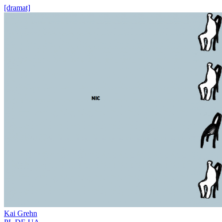
[dramat]
Kai Grehn