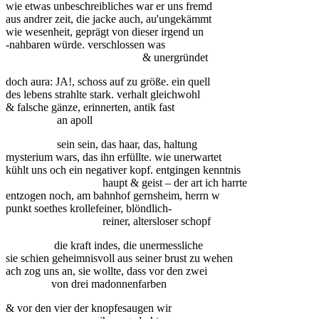
wie etwas unbeschreibliches war er uns fremd
aus andrer zeit, die jacke auch, au'ungekämmt
wie wesenheit, geprägt von dieser irgend un
-nahbaren würde. verschlossen was
& unergründet
doch aura: JA!, schoss auf zu größe. ein quell
des lebens strahlte stark. verhalt gleichwohl
& falsche gänze, erinnerten, antik fast
an apoll
sein sein, das haar, das, haltung
mysterium wars, das ihn erfüllte. wie unerwartet
kühlt uns och ein negativer kopf. entgingen kenntnis
haupt & geist – der art ich harrte
entzogen noch, am bahnhof gernsheim, herrn w
punkt soethes krollefeiner, blöndlich-
reiner, altersloser schopf
die kraft indes, die unermessliche
sie schien geheimnisvoll aus seiner brust zu wehen
ach zog uns an, sie wollte, dass vor den zwei
von drei madonnenfarben
& vor den vier der knopfesaugen wir