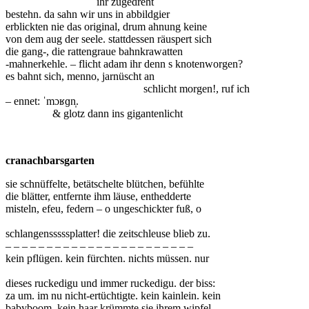
ihr zugedreht
bestehn. da sahn wir uns in abbildgier
erblickten nie das original, drum ahnung keine
von dem aug der seele. stattdessen räuspert sich
die gang-, die rattengraue bahnkrawatten
-mahnerkehle. – flicht adam ihr denn s knotenworgen?
es bahnt sich, menno, jarnüscht an
schlicht morgen!, ruf ich
– ennet: ˈmɔʁɡn̩.
& glotz dann ins gigantenlicht
cranachbarsgarten
sie schnüffelte, betätschelte blütchen, befühlte
die blätter, entfernte ihm läuse, enthedderte
misteln, efeu, federn – o ungeschickter fuß, o
schlangensssssplatter! die zeitschleuse blieb zu.
– – – – – – – – – – – – – – – – – – – – – – –
kein pflügen. kein fürchten. nichts müssen. nur
dieses ruckedigu und immer ruckedigu. der biss:
za um. im nu nicht-ertüchtigte. kein kainlein. kein
babyboom. kein haar krümmte sie ihrem wipfel