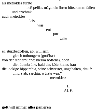
als metrokles furzte
ließ pelilas mägdlein ihren bürstkamm fallen
und erschrak.
auch metrokles
leise
was
ent
pur
zelte
. . .
er, sturzbetroffen, ab; will sich
gleich tothungern (großhast
von der rednerbühne; klęska hoffens), doch
die rüdenbrüne, bald des köterkrates frau
die lockige hipparchia, seine schwester, ungehalten, drauf:
„murz ab, sarchia; würste was.“
metrokles:
H
AUF.
gott will immer alles panieren