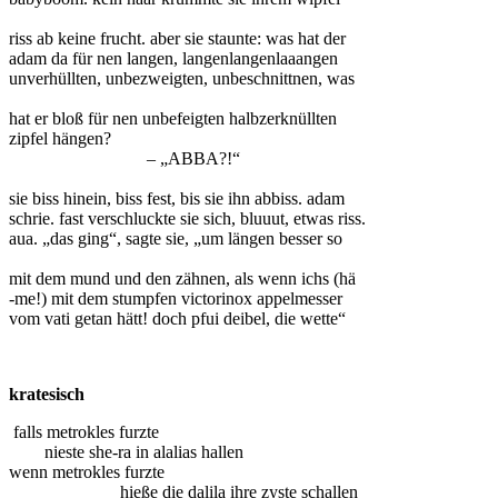
riss ab keine frucht. aber sie staunte: was hat der
adam da für nen langen, langenlangenlaaangen
unverhüllten, unbezweigten, unbeschnittnen, was
hat er bloß für nen unbefeigten halbzerknüllten
zipfel hängen?
– „ABBA?!“
sie biss hinein, biss fest, bis sie ihn abbiss. adam
schrie. fast verschluckte sie sich, bluuut, etwas riss.
aua. „das ging“, sagte sie, „um längen besser so
mit dem mund und den zähnen, als wenn ichs (hä
-me!) mit dem stumpfen victorinox appelmesser
vom vati getan hätt! doch pfui deibel, die wette“
kratesisch
falls metrokles furzte
nieste she-ra in alalias hallen
wenn metrokles furzte
hieße die dalila ihre zyste schallen