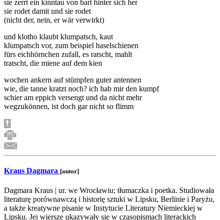
sie zerrt ein kinntau von bart hinter sich her
sie rodet damit und sie rodet
(nicht der, nein, er wär verwirkt)
und klotho klaubt klumpatsch, kaut
klumpatsch vor, zum beispiel haselschienen
fürs eichhörnchen zufall, es ratscht, mahlt
tratscht, die miene auf dem kien
wochen ankern auf stümpfen guter antennen
wie, die tanne kratzt noch? ich hab mir den kumpf
schier am eppich versengt und da nicht mehr
wegzukönnen, ist doch gar nicht so flimm
Kraus Dagmara
[autor]
Dagmara Kraus | ur. we Wrocławiu; tłumaczka i poetka. Studiowała
literaturę porównawczą i historię sztuki w Lipsku, Berlinie i Paryżu,
a także kreatywne pisanie w Instytucie Literatury Niemieckiej w
Lipsku. Jej wiersze ukazywały się w czasopismach literackich