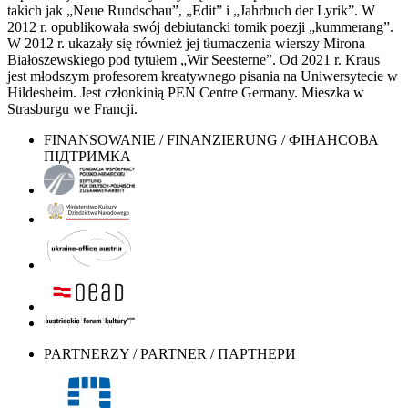
takich jak „Neue Rundschau”, „Edit” i „Jahrbuch der Lyrik”. W
2012 r. opublikowała swój debiutancki tomik poezji „kummerang”.
W 2012 r. ukazały się również jej tłumaczenia wierszy Mirona
Białoszewskiego pod tytułem „Wir Seesterne”. Od 2021 r. Kraus
jest młodszym profesorem kreatywnego pisania na Uniwersytecie w
Hildesheim. Jest członkinią PEN Centre Germany. Mieszka w
Strasburgu we Francji.
FINANSOWANIE / FINANZIERUNG / ФІНАНСОВА
ПІДТРИМКА
PARTNERZY / PARTNER / ПАРТНЕРИ