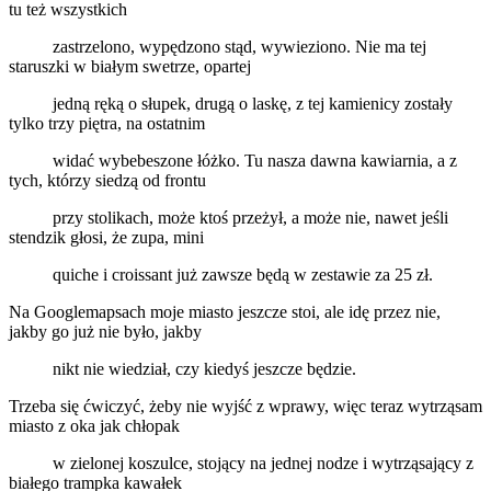
tu też wszystkich
zastrzelono, wypędzono stąd, wywieziono. Nie ma tej
staruszki w białym swetrze, opartej
jedną ręką o słupek, drugą o laskę, z tej kamienicy zostały
tylko trzy piętra, na ostatnim
widać wybebeszone łóżko. Tu nasza dawna kawiarnia, a z
tych, którzy siedzą od frontu
przy stolikach, może ktoś przeżył, a może nie, nawet jeśli
stendzik głosi, że zupa, mini
quiche i croissant już zawsze będą w zestawie za 25 zł.
Na Googlemapsach moje miasto jeszcze stoi, ale idę przez nie,
jakby go już nie było, jakby
nikt nie wiedział, czy kiedyś jeszcze będzie.
Trzeba się ćwiczyć, żeby nie wyjść z wprawy, więc teraz wytrząsam
miasto z oka jak chłopak
w zielonej koszulce, stojący na jednej nodze i wytrząsający z
białego trampka kawałek