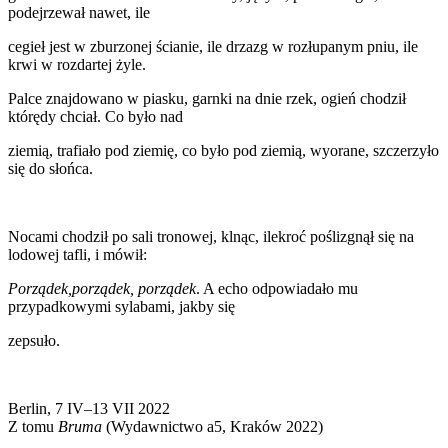
podejrzewał nawet, ile
cegieł jest w zburzonej ścianie, ile drzazg w rozłupanym pniu, ile
krwi w rozdartej żyle.
Palce znajdowano w piasku, garnki na dnie rzek, ogień chodził
którędy chciał. Co było nad
ziemią, trafiało pod ziemię, co było pod ziemią, wyorane, szczerzyło
się do słońca.
Nocami chodził po sali tronowej, klnąc, ilekroć poślizgnął się na
lodowej tafli, i mówił:
Porządek,porządek, porządek
. A echo odpowiadało mu
przypadkowymi sylabami, jakby się
zepsuło.
Berlin, 7 IV–13 VII 2022
Z tomu
Bruma
(Wydawnictwo a5, Kraków 2022)