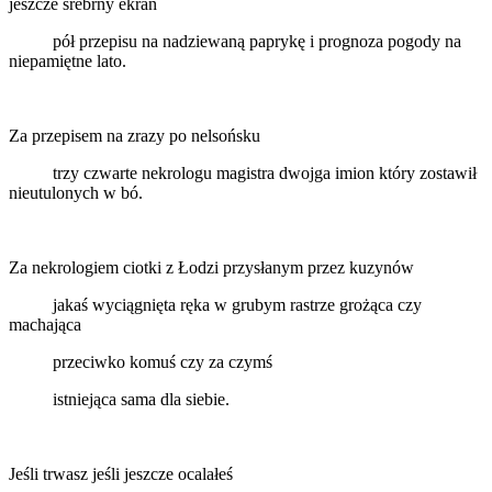
jeszcze srebrny ekran
pół przepisu na nadziewaną paprykę i prognoza pogody na
niepamiętne lato.
Za przepisem na zrazy po nelsońsku
trzy czwarte nekrologu magistra dwojga imion który zostawił
nieutulonych w bó.
Za nekrologiem ciotki z Łodzi przysłanym przez kuzynów
jakaś wyciągnięta ręka w grubym rastrze grożąca czy
machająca
przeciwko komuś czy za czymś
istniejąca sama dla siebie.
Jeśli trwasz jeśli jeszcze ocalałeś