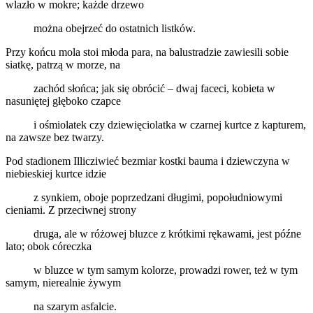
wlazło w mokre; każde drzewo
można obejrzeć do ostatnich listków.
Przy końcu mola stoi młoda para, na balustradzie zawiesili sobie
siatkę, patrzą w morze, na
zachód słońca; jak się obrócić – dwaj faceci, kobieta w
nasuniętej głęboko czapce
i ośmiolatek czy dziewięciolatka w czarnej kurtce z kapturem,
na zawsze bez twarzy.
Pod stadionem Illicziwieć bezmiar kostki bauma i dziewczyna w
niebieskiej kurtce idzie
z synkiem, oboje poprzedzani długimi, popołudniowymi
cieniami. Z przeciwnej strony
druga, ale w różowej bluzce z krótkimi rękawami, jest późne
lato; obok córeczka
w bluzce w tym samym kolorze, prowadzi rower, też w tym
samym, nierealnie żywym
na szarym asfalcie.