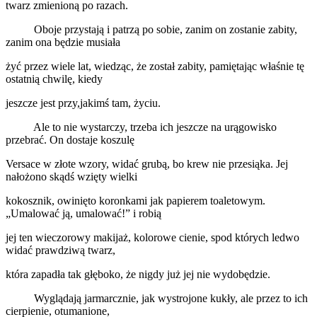
twarz zmienioną po razach.
Oboje przystają i patrzą po sobie, zanim on zostanie zabity,
zanim ona będzie musiała
żyć przez wiele lat, wiedząc, że został zabity, pamiętając właśnie tę
ostatnią chwilę, kiedy
jeszcze jest przy,jakimś tam, życiu.
Ale to nie wystarczy, trzeba ich jeszcze na urągowisko
przebrać. On dostaje koszulę
Versace w złote wzory, widać grubą, bo krew nie przesiąka. Jej
nałożono skądś wzięty wielki
kokosznik, owinięto koronkami jak papierem toaletowym.
„Umalować ją, umalować!” i robią
jej ten wieczorowy makijaż, kolorowe cienie, spod których ledwo
widać prawdziwą twarz,
która zapadła tak głęboko, że nigdy już jej nie wydobędzie.
Wyglądają jarmarcznie, jak wystrojone kukły, ale przez to ich
cierpienie, otumanione,