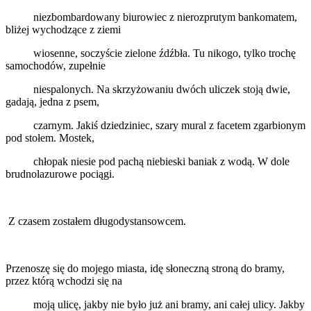
niezbombardowany biurowiec z nierozprutym bankomatem,
bliżej wychodzące z ziemi
wiosenne, soczyście zielone źdźbła. Tu nikogo, tylko trochę
samochodów, zupełnie
niespalonych. Na skrzyżowaniu dwóch uliczek stoją dwie,
gadają, jedna z psem,
czarnym. Jakiś dziedziniec, szary mural z facetem zgarbionym
pod stołem. Mostek,
chłopak niesie pod pachą niebieski baniak z wodą. W dole
brudnolazurowe pociągi.
Z czasem zostałem długodystansowcem.
Przenoszę się do mojego miasta, idę słoneczną stroną do bramy,
przez którą wchodzi się na
moją ulicę, jakby nie było już ani bramy, ani całej ulicy. Jakby