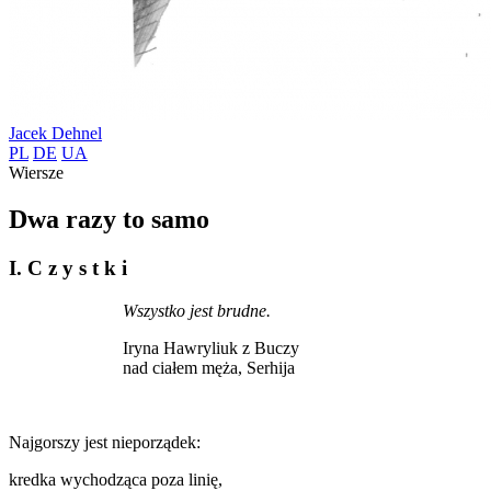
Jacek Dehnel
PL
DE
UA
Wiersze
Dwa razy to samo
I. C z y s t k i
Wszystko jest brudne.
Iryna Hawryliuk z Buczy
nad ciałem męża, Serhija
Najgorszy jest nieporządek:
kredka wychodząca poza linię,