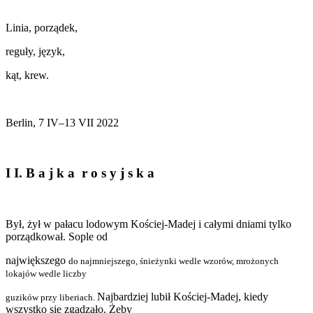
Linia, porządek,
reguły, język,
kąt, krew.
Berlin, 7 IV–13 VII 2022
I I. B a j k a r o s y j s k a
Był, żył w pałacu lodowym Kościej-Madej i całymi dniami tylko
porządkował. Sople od
największego
do najmniejszego, śnieżynki wedle wzorów, mrożonych
lokajów wedle liczby
Najbardziej lubił Kościej-Madej, kiedy
guzików przy liberiach.
wszystko się zgadzało. Żeby