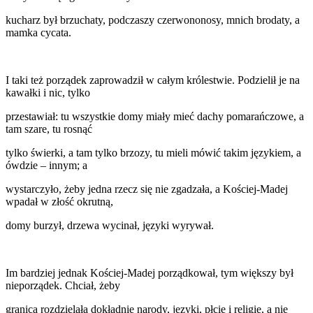
kucharz był brzuchaty, podczaszy czerwononosy, mnich brodaty, a
mamka cycata.
I taki też porządek zaprowadził w całym królestwie. Podzielił je na
kawałki i nic, tylko
przestawiał: tu wszystkie domy miały mieć dachy pomarańczowe, a
tam szare, tu rosnąć
tylko świerki, a tam tylko brzozy, tu mieli mówić takim językiem, a
ówdzie – innym; a
wystarczyło, żeby jedna rzecz się nie zgadzała, a Kościej-Madej
wpadał w złość okrutną,
domy burzył, drzewa wycinał, języki wyrywał.
Im bardziej jednak Kościej-Madej porządkował, tym większy był
nieporządek. Chciał, żeby
granica rozdzielała dokładnie narody, języki, płcie i religie, a nie