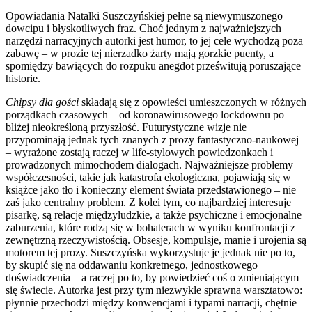
Opowiadania Natalki Suszczyńskiej pełne są niewymuszonego
dowcipu i błyskotliwych fraz. Choć jednym z najważniejszych
narzędzi narracyjnych autorki jest humor, to jej cele wychodzą poza
zabawę – w prozie tej nierzadko żarty mają gorzkie puenty, a
spomiędzy bawiących do rozpuku anegdot prześwitują poruszające
historie.
Chipsy dla gości
składają się z opowieści umieszczonych w różnych
porządkach czasowych – od koronawirusowego lockdownu po
bliżej nieokreśloną przyszłość. Futurystyczne wizje nie
przypominają jednak tych znanych z prozy fantastyczno-naukowej
– wyrażone zostają raczej w life-stylowych powiedzonkach i
prowadzonych mimochodem dialogach. Najważniejsze problemy
współczesności, takie jak katastrofa ekologiczna, pojawiają się w
książce jako tło i konieczny element świata przedstawionego – nie
zaś jako centralny problem. Z kolei tym, co najbardziej interesuje
pisarkę, są relacje międzyludzkie, a także psychiczne i emocjonalne
zaburzenia, które rodzą się w bohaterach w wyniku konfrontacji z
zewnętrzną rzeczywistością. Obsesje, kompulsje, manie i urojenia są
motorem tej prozy. Suszczyńska wykorzystuje je jednak nie po to,
by skupić się na oddawaniu konkretnego, jednostkowego
doświadczenia – a raczej po to, by powiedzieć coś o zmieniającym
się świecie. Autorka jest przy tym niezwykle sprawna warsztatowo:
płynnie przechodzi między konwencjami i typami narracji, chętnie