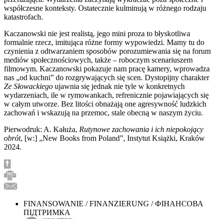
współczesne konteksty. Ostatecznie kulminują w różnego rodzaju
katastrofach.
Kaczanowski nie jest realistą, jego mini proza to błyskotliwa
formalnie rzecz, imitująca różne formy wypowiedzi. Mamy tu do
czynienia z odtwarzaniem sposobów porozumiewania się na forum
mediów społecznościowych, także – roboczym scenariuszem
filmowym. Kaczanowski pokazuje nam pracę kamery, wprowadza
nas „od kuchni” do rozgrywających się scen. Dystopijny charakter
Ze Słowackiego
ujawnia się jednak nie tyle w konkretnych
wydarzeniach, ile w rymowankach, refrenicznie pojawiających się
w całym utworze. Bez litości obnażają one agresywność ludzkich
zachowań i wskazują na przemoc, stale obecną w naszym życiu.
Pierwodruk: A. Kałuża,
Rutynowe zachowania i ich niepokojący
obrót
, [w:] „New Books from Poland”, Instytut Książki, Kraków
2024.
FINANSOWANIE / FINANZIERUNG / ФІНАНСОВА
ПІДТРИМКА