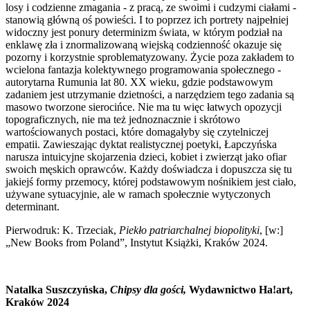
losy i codzienne zmagania - z pracą, ze swoimi i cudzymi ciałami -
stanowią główną oś powieści. I to poprzez ich portrety najpełniej
widoczny jest ponury determinizm świata, w którym podział na
enklawę zła i znormalizowaną wiejską codzienność okazuje się
pozorny i korzystnie sproblematyzowany. Życie poza zakładem to
wcielona fantazja kolektywnego programowania społecznego -
autorytarna Rumunia lat 80. XX wieku, gdzie podstawowym
zadaniem jest utrzymanie dzietności, a narzędziem tego zadania są
masowo tworzone sierocińce. Nie ma tu więc łatwych opozycji
topograficznych, nie ma też jednoznacznie i skrótowo
wartościowanych postaci, które domagałyby się czytelniczej
empatii. Zawieszając dyktat realistycznej poetyki, Łapczyńska
narusza intuicyjne skojarzenia dzieci, kobiet i zwierząt jako ofiar
swoich męskich oprawców. Każdy doświadcza i dopuszcza się tu
jakiejś formy przemocy, której podstawowym nośnikiem jest ciało,
używane sytuacyjnie, ale w ramach społecznie wytyczonych
determinant.
Pierwodruk: K. Trzeciak,
Piekło patriarchalnej biopolityki
, [w:]
„New Books from Poland”, Instytut Książki, Kraków 2024.
Natalka Suszczyńska,
Chipsy dla gości,
Wydawnictwo Ha!art,
Kraków 2024