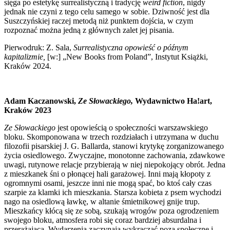
sięga po estetykę surrealistyczną i tradycję
weird fiction
, nigdy
jednak nie czyni z tego celu samego w sobie. Dziwność jest dla
Suszczyńskiej raczej metodą niż punktem dojścia, w czym
rozpoznać można jedną z głównych zalet jej pisania.
Pierwodruk: Z. Sala,
Surrealistyczna opowieść o późnym
kapitalizmie,
[w:] „New Books from Poland”, Instytut Książki,
Kraków 2024.
Adam Kaczanowski,
Ze Słowackiego,
Wydawnictwo Ha!art,
Kraków 2023
Ze Słowackiego
jest opowieścią o społeczności warszawskiego
bloku. Skomponowana w trzech rozdziałach i utrzymana w duchu
filozofii pisarskiej J. G. Ballarda, stanowi krytykę zorganizowanego
życia osiedlowego. Zwyczajne, monotonne zachowania, zdawkowe
uwagi, rutynowe relacje przybierają w niej niepokojący obrót. Jedna
z mieszkanek śni o płonącej hali garażowej. Inni mają kłopoty z
ogromnymi osami, jeszcze inni nie mogą spać, bo ktoś cały czas
szarpie za klamki ich mieszkania. Starsza kobieta z psem wychodzi
nago na osiedlową ławkę, w altanie śmietnikowej gnije trup.
Mieszkańcy kłócą się ze sobą, szukają wrogów poza ogrodzeniem
swojego bloku, atmosfera robi się coraz bardziej absurdalna i
przerażająca. Wydarzenia zaczynają wykraczać poza społeczne i