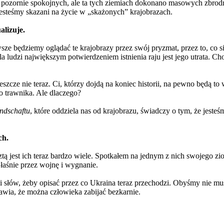
pozornie spokojnych, ale ta tych ziemiach dokonano masowych zbrodni. 
jesteśmy skazani na życie w „skażonych” krajobrazach.
alizuje.
awsze będziemy oglądać te krajobrazy przez swój pryzmat, przez to, co
a ludzi największym potwierdzeniem istnienia raju jest jego utrata. 
 jeszcze nie teraz. Ci, którzy dojdą na koniec historii, na pewno będą t
 trawnika. Ale dlaczego?
andschaftu
, które oddziela nas od krajobrazu, świadczy o tym, że jesteśmy
ch.
ztą jest ich teraz bardzo wiele. Spotkałem na jednym z nich swojego zi
łaśnie przez wojnę i wygnanie.
 mi słów, żeby opisać przez co Ukraina teraz przechodzi. Obyśmy nie m
rawia, że można człowieka zabijać bezkarnie.