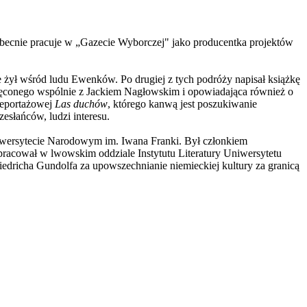
 Obecnie pracuje w „Gazecie Wyborczej" jako producentka projektów
ie żył wśród ludu Ewenków. Po drugiej z tych podróży napisał książkę
ręconego wspólnie z Jackiem Nagłowskim i opowiadająca również o
reportażowej
Las duchów
, którego kanwą jest poszukiwanie
słańców, ludzi interesu.
Uniwersytecie Narodowym im. Iwana Franki. Był członkiem
racował w lwowskim oddziale Instytutu Literatury Uniwersytetu
dricha Gundolfa za upowszechnianie niemieckiej kultury za granicą