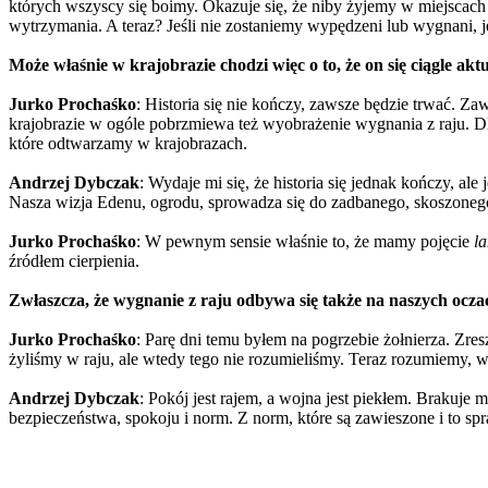
których wszyscy się boimy. Okazuje się, że niby żyjemy w miejscach 
wytrzymania. A teraz? Jeśli nie zostaniemy wypędzeni lub wygnani, 
Może właśnie w krajobrazie chodzi więc o to, że on się ciągle aktu
Jurko Prochaśko
: Historia się nie kończy, zawsze będzie trwać. Z
krajobrazie w ogóle pobrzmiewa też wyobrażenie wygnania z raju. Dl
które odtwarzamy w krajobrazach.
Andrzej Dybczak
: Wydaje mi się, że historia się jednak kończy, ale
Nasza wizja Edenu, ogrodu, sprowadza się do zadbanego, skoszonego
Jurko Prochaśko
: W pewnym sensie właśnie to, że mamy pojęcie
l
źródłem cierpienia.
Zwłaszcza, że wygnanie z raju odbywa się także na naszych ocza
Jurko Prochaśko
: Parę dni temu byłem na pogrzebie żołnierza. Zres
żyliśmy w raju, ale wtedy tego nie rozumieliśmy. Teraz rozumiemy, w
Andrzej Dybczak
: Pokój jest rajem, a wojna jest piekłem. Brakuje
bezpieczeństwa, spokoju i norm. Z norm, które są zawieszone i to sp