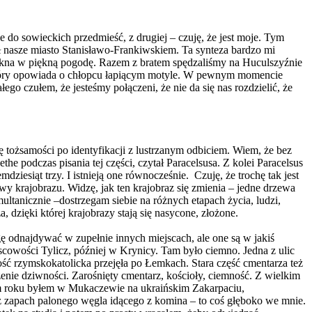
ce do sowieckich przedmieść, z drugiej – czuję, że jest moje. Tym
 nasze miasto Stanisławo-Frankiwskiem. Ta synteza bardzo mi
z okna w piękną pogodę. Razem z bratem spędzaliśmy na Huculszyźnie
tóry opowiada o chłopcu łapiącym motyle. W pewnym momencie
ego czułem, że jesteśmy połączeni, że nie da się nas rozdzielić, że
 tożsamości po identyfikacji z lustrzanym odbiciem. Wiem, że bez
e podczas pisania tej części, czytał Paracelsusa. Z kolei Paracelsus
mdziesiąt trzy. I istnieją one równocześnie. Czuję, że trochę tak jest
twy krajobrazu. Widzę, jak ten krajobraz się zmienia – jedne drzewa
multanicznie –dostrzegam siebie na różnych etapach życia, ludzi,
 dzięki której krajobrazy stają się nasycone, złożone.
 odnajdywać w zupełnie innych miejscach, ale one są w jakiś
cowości Tylicz, później w Krynicy. Tam było ciemno. Jedna z ulic
ność rzymskokatolicka przejęła po Łemkach. Stara część cmentarza też
nie dziwności. Zarośnięty cmentarz, kościoły, ciemność. Z wielkim
łym roku byłem w Mukaczewie na ukraińskim Zakarpaciu,
też zapach palonego węgla idącego z komina – to coś głęboko we mnie.