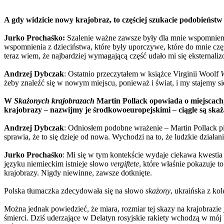
A gdy widzicie nowy krajobraz, to częściej szukacie podobieństw
Jurko Prochaśko:
Szalenie ważne zawsze były dla mnie wspomnienia 
wspomnienia z dzieciństwa, które były uporczywe, które do mnie czę
teraz wiem, że najbardziej wymagającą część udało mi się eksternaliz
Andrzej Dybczak
: Ostatnio przeczytałem w książce Virginii Woolf
W
żeby znaleźć się w nowym miejscu, ponieważ i świat, i my stajemy si
W
Skażonych krajobrazach
Martin Pollack opowiada o miejscach, 
krajobrazy – nazwijmy je środkowoeuropejskimi – ciągle są skaż
Andrzej Dybczak
: Odniosłem podobne wrażenie – Martin Pollack pis
sprawia, że to się dzieje od nowa. Wychodzi na to, że ludzkie działan
Jurko Prochaśko
: Mi się w tym kontekście wydaje ciekawa kwestia
języku niemieckim istnieje słowo
vergiftete
, które właśnie pokazuje t
krajobrazy. Nigdy niewinne, zawsze dotknięte.
Polska tłumaczka zdecydowała się na słowo
skażony
, ukraińska z kol
Można jednak powiedzieć, że miara, rozmiar tej skazy na krajobrazie 
śmierci. Dziś uderzające w Delatyn rosyjskie rakiety wchodzą w mój kr