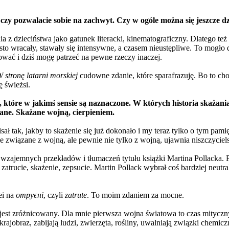
 czy pozwalacie sobie na zachwyt. Czy w ogóle można się jeszcze 
z dzieciństwa jako gatunek literacki, kinematograficzny. Dlatego też
sto wracały, stawały się intensywne, a czasem nieustępliwe. To mogło
ować i dziś mogę patrzeć na pewne rzeczy inaczej.
 stronę latarni morskiej
cudowne zdanie, które sparafrazuję. Bo to chod
ę świeżsi.
które w jakimś sensie są naznaczone. W których historia skażania
ane. Skażane wojną, cierpieniem.
ał tak, jakby to skażenie się już dokonało i my teraz tylko o tym pami
ie związane z wojną, ale pewnie nie tylko z wojną, ujawnia niszczyciel
 wzajemnych przekładów i tłumaczeń tytułu książki Martina Pollacka.
o zatrucie, skażenie, zepsucie. Martin Pollack wybrał coś bardziej neut
ei na
oтруєні
, czyli
zatrute
. To moim zdaniem za mocne.
jest zróżnicowany. Dla mnie pierwsza wojna światowa to czas mityczny,
ajobraz, zabijają ludzi, zwierzęta, rośliny, uwalniają związki chemicz