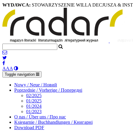
WYDAWCA:
STOWARZYSZENIE WILLA DECJUSZA & INS
A
A
A
Toggle navigation
Nowy / Neue / Новий
Poprzednie / Vorherige / Попередні
02/2025
01/2025
01/2024
01/2023
O nas / Über uns / Про нас
Księgarnie / Buchhandlungen / Книгарні
Download PDF