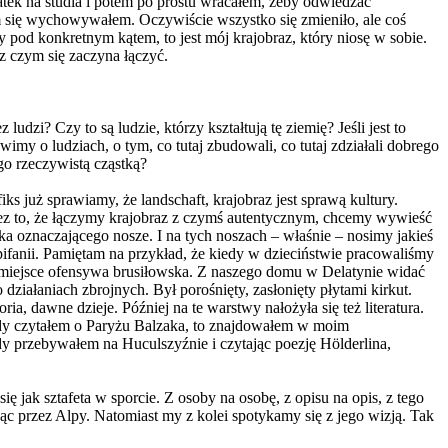
atek na studia i potem po prostu wracałem, żeby odwiedzać
rym się wychowywałem. Oczywiście wszystko się zmieniło, ale coś
 pod konkretnym kątem, to jest mój krajobraz, który niosę w sobie.
 z czym się zaczyna łączyć.
dzi? Czy to są ludzie, którzy kształtują tę ziemię? Jeśli jest to
imy o ludziach, o tym, co tutaj zbudowali, co tutaj zdziałali dobrego
ego rzeczywistą cząstką?
ks już sprawiamy, że landschaft, krajobraz jest sprawą kultury.
rzez to, że łączymy krajobraz z czymś autentycznym, chcemy wywieść
a oznaczającego nosze. I na tych noszach – właśnie – nosimy jakieś
pifanii. Pamiętam na przykład, że kiedy w dzieciństwie pracowaliśmy
a miejsce ofensywa brusiłowska. Z naszego domu w Delatynie widać
ziałaniach zbrojnych. Był porośnięty, zasłonięty płytami kirkut.
ria, dawne dzieje. Później na te warstwy nałożyła się też literatura.
dy czytałem o Paryżu Balzaka, to znajdowałem w moim
dy przebywałem na Huculszyźnie i czytając poezję Hölderlina,
ę jak sztafeta w sporcie. Z osoby na osobę, z opisu na opis, z tego
ąc przez Alpy. Natomiast my z kolei spotykamy się z jego wizją. Tak