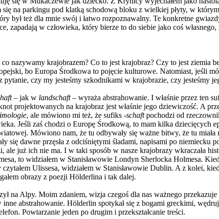
czuję się w Mukaczewie jak dziecko. Z Krynicy wyjechałem jako nastol
em się na parkingu pod klatką schodową bloku z wielkiej płyty, w któ
óry był też dla mnie swój i łatwo rozpoznawalny. Te konkretne gwiazdy
ce, zapadają w człowieka, który bierze to do siebie jako coś własnego,
o nazywamy krajobrazem? Co to jest krajobraz? Czy to jest ziemia bez lu
opejski, bo Europa Środkowa to pojęcie kulturowe. Natomiast, jeśli mów
eraz pytanie, czy my jesteśmy szkodnikami w krajobrazie, czy jesteśmy j
haft
– jak w
landschaft
– wyraża abstrahowanie. I właśnie przez ten sufi
sknot projektowanych na krajobraz jest właśnie jego dziewiczość. A p
timologie
, ale mówiono mi też, że sufiks
-schaft
pochodzi od rzeczownik
wieka. Jeśli zaś chodzi o Europę Środkową, to mam kilka dziecięcych e
 światowej. Mówiono nam, że tu odbywały się ważne bitwy, że tu miał
 się dawne przęsła z odciśniętymi śladami, napisami po niemiecku po d
, ale już ich nie ma. I w taki sposób w nasze krajobrazy wkraczała histo
lmesa, to widziałem w Stanisławowie Londyn Sherlocka Holmesa. Kie
 czytałem Ulissesa, widziałem w Stanisławowie Dublin. A z kolei, kie
ałem obrazy z poezji Hölderlina i tak dalej.
rzył na Alpy. Moim zdaniem, wizja czegoś dla nas ważnego przekazuje si
w inne abstrahowanie. Hölderlin spotykał się z bogami greckimi, wędruj
telefon. Powtarzanie jeden po drugim i przekształcanie treści.