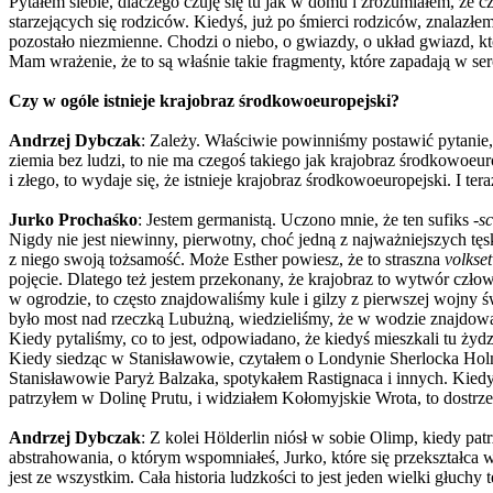
Pytałem siebie, dlaczego czuję się tu jak w domu i zrozumiałem, że 
starzejących się rodziców. Kiedyś, już po śmierci rodziców, znalazł
pozostało niezmienne. Chodzi o niebo, o gwiazdy, o układ gwiazd, kt
Mam wrażenie, że to są właśnie takie fragmenty, które zapadają w ser
Czy w ogóle istnieje krajobraz środkowoeuropejski?
Andrzej Dybczak
: Zależy. Właściwie powinniśmy postawić pytanie, c
ziemia bez ludzi, to nie ma czegoś takiego jak krajobraz środkowoeur
i złego, to wydaje się, że istnieje krajobraz środkowoeuropejski. I t
Jurko Prochaśko
: Jestem germanistą. Uczono mnie, że ten sufiks
-sc
Nigdy nie jest niewinny, pierwotny, choć jedną z najważniejszych tę
z niego swoją tożsamość. Może Esther powiesz, że to straszna
volkse
pojęcie. Dlatego też jestem przekonany, że krajobraz to wytwór czło
w ogrodzie, to często znajdowaliśmy kule i gilzy z pierwszej wojny
było most nad rzeczką Lubużną, wiedzieliśmy, że w wodzie znajdowały
Kiedy pytaliśmy, co to jest, odpowiadano, że kiedyś mieszkali tu żydzi
Kiedy siedząc w Stanisławowie, czytałem o Londynie Sherlocka Ho
Stanisławowie Paryż Balzaka, spotykałem Rastignaca i innych. Kiedy
patrzyłem w Dolinę Prutu, i widziałem Kołomyjskie Wrota, to dostrzeg
Andrzej Dybczak
: Z kolei Hölderlin niósł w sobie Olimp, kiedy pat
abstrahowania, o którym wspomniałeś, Jurko, które się przekształca 
jest ze wszystkim. Cała historia ludzkości to jest jeden wielki głuchy 