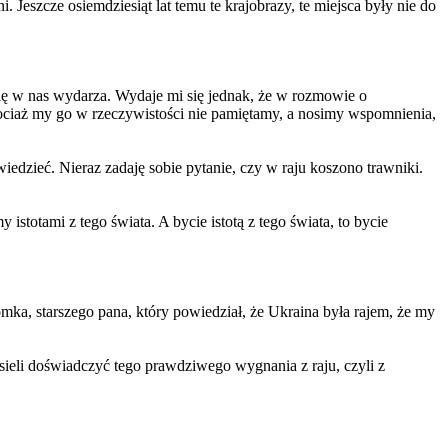
Jeszcze osiemdziesiąt lat temu te krajobrazy, te miejsca były nie do
 się w nas wydarza. Wydaje mi się jednak, że w rozmowie o
Chociaż my go w rzeczywistości nie pamiętamy, a nosimy wspomnienia,
o wiedzieć. Nieraz zadaję sobie pytanie, czy w raju koszono trawniki.
 istotami z tego świata. A bycie istotą z tego świata, to bycie
omka, starszego pana, który powiedział, że Ukraina była rajem, że my
usieli doświadczyć tego prawdziwego wygnania z raju, czyli z