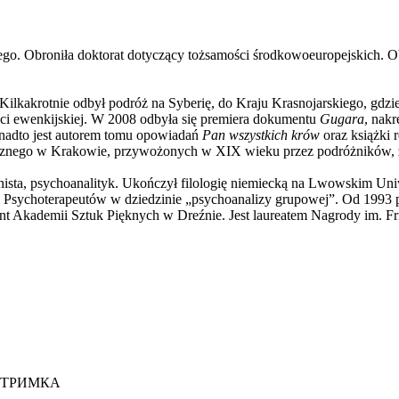
kiego. Obroniła doktorat dotyczący tożsamości środkowoeuropejskich.
. Kilkakrotnie odbył podróż na Syberię, do Kraju Krasnojarskiego, gdz
ści ewenkijskiej. W 2008 odbyła się premiera dokumentu
Gugara
, nak
Ponadto jest autorem tomu opowiadań
Pan wszystkich krów
oraz książki 
icznego w Krakowie, przywożonych w XIX wieku przez podróżników, ze
ermanista, psychoanalityk. Ukończył filologię niemiecką na Lwowskim 
 Psychoterapeutów w dziedzinie „psychoanalizy grupowej”. Od 1993 p
Akademii Sztuk Pięknych w Dreźnie. Jest laureatem Nagrody im. Frie
ІДТРИМКА