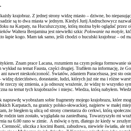
.
k każdy krajobraz. Z jednej strony widzę miasto – dziwne, bo niepasują
asadzie są to dwa miasta w jednym. Kiedyś Jurij Andruchowycz nazwał
z widoku na Karpaty, na Huculszczyznę, którą można było oglądać prze
wieków
Waltera Benjamina jest niewielki szkic
Polowanie na motyle
, k
kto łapie kogo. Mam tak samo, jeśli chodzi o huculski krajobraz – od mał
litykiem. Znam prace Lacana, rozumiem na czym polega formowanie się
ład na temat Fausta, części drugiej. Trafiłem na informację, że Goeth
ty, ani nawet nieskończoność. Światów, zdaniem Paracelsusa, jest sto osie
 widzę dzieciństwo, dorastanie, ludzi, których już nie ma i różne wars
ele rzeczy się zmienia, a ja odnoszę wrażenie, że widzę to wszystko sy
zna na temat tych krajobrazów i miejsc. Wiedza, którą nabyłem. Wiedza,
tak naprawdę wyobrażam sobie fragmenty mojego krajobrazu, które mogę
ich Karpatach, na granicy polsko-słowackiej, najpierw w małej miejs
tam, że biegłem tą ulicą od strony cmentarza do cerkwi, którą społecz
 rodzin tam zostało, wyglądała na zaniedbaną. Towarzyszyło mi wraże
użenia na 6.00 rano w zimie. A mówię o tym, dlatego że kiedy w zesz
. Ciemność, uliczka z kocimi łbami, zabudowa, niewiele światła, ale 