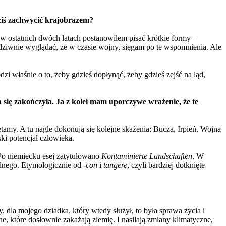
dziś zachwycić krajobrazem?
 w ostatnich dwóch latach postanowiłem pisać krótkie formy –
 dziwnie wyglądać, że w czasie wojny, sięgam po te wspomnienia. Ale
zi właśnie o to, żeby gdzieś dopłynąć, żeby gdzieś zejść na ląd,
 się zakończyła. Ja z kolei mam uporczywe wrażenie, że te
ętamy. A tu nagle dokonują się kolejne skażenia: Bucza, Irpień. Wojna
ski potencjał człowieka.
 Po niemiecku esej zatytułowano
Kontaminierte Landschaften
. W
ralnego. Etymologicznie od
-con
i
tangere
, czyli bardziej dotknięte
 dla mojego dziadka, który wtedy służył, to była sprawa życia i
ne, które dosłownie zakażają ziemię. I nasilają zmiany klimatyczne,