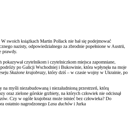
ru”. W swoich książkach Martin Pollack nie bał się podejmować
ycznego nazisty, odpowiedzialnego za zbrodnie popełnione w Austrii,
ie prawdy.
ch pokazywał czytelnikom i czytelniczkom miejsca zapomniane,
podróży po Galicji Wschodniej i Bukowinie, która wpłynęła na moje
eseju
Skażone krajobrazy
, który dziś – w czasie wojny w Ukrainie, po
y na myśli niezabudowaną i niezaludnioną przestrzeń, którą
oraz zielone górskie grzbiety, na których człowiek nie odcisnął
azów
. Czy w ogóle krajobraz może istnieć bez człowieka? Do
tora ostatnio nagrodzonego
Lasu duchów
i Jurka