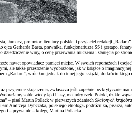
ysta, tłumacz, promotor literatury polskiej i przyjaciel redakcji „Rada
o ojca Gerharda Basta, prawnika, funkcjonariusza SS i gestapo, fanat
 dziedziczenie winy, o cenę przerwania milczenia i stanięcia po stron
może nawet opowiadacz pamięci miejsc. W swoich reportażach i eseja
, ale także przestrzenie wyobrażone, jak w książce o imaginacyjnej 
ru „Radaru”, wróciłam jednak do innej jego książki, do króciutkiego 
raz przyjemne skojarzenia, zwłaszcza jeśli zupełnie bezkrytycznie mam
ażamy sobie wtedy łąki i lasy, meandry rzek. Potoki, dzikie wąwozy 
ętna” – pisał Martin Pollack w pierwszych zdaniach
Skażonych krajobr
rosiłam Andrzeja Dybczaka, polskiego etnologa, podróżnika, pisarza, au
ego i – prywatnie – kolegę Martina Pollacka.