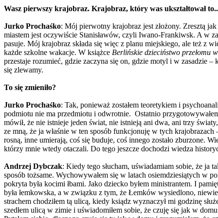
Wasz pierwszy krajobraz. Krajobraz, który was ukształtował to..
Jurko Prochaśko
: Mój pierwotny krajobraz jest złożony. Zresztą ja
miastem jest oczywiście Stanisławów, czyli Iwano-Frankiwsk. A w z
pasuje. Mój krajobraz składa się więc z planu miejskiego, ale też 
każde szkolne wakacje. W książce
Berlińskie dzieciństwo przełomu 
przestaje rozumieć, gdzie zaczyna się on, gdzie motyl i w zasadzie – 
się zlewamy.
To się zmieniło?
Jurko Prochaśko
: Tak, ponieważ zostałem teoretykiem i psychoana
podmiotu nie ma przedmiotu i odwrotnie. Ostatnio przygotowywałem wyk
mówił, że nie istnieje jeden świat, nie istnieją ani dwa, ani trzy świa
ze mną, że ja właśnie w ten sposób funkcjonuję w tych krajobrazach –
rosną, inne umierają, coś się buduje, coś innego zostało zburzone. Wi
którzy mnie wtedy otaczali. Do tego jeszcze dochodzi wiedza historyc
Andrzej Dybczak
: Kiedy tego słucham, uświadamiam sobie, że ja 
sposób tożsame. Wychowywałem się w latach osiemdziesiątych w polsk
pokryta była kocimi łbami. Jako dziecko byłem ministrantem. I pamię
była łemkowska, a w związku z tym, że Łemków wysiedlono, niewiele
strachem chodziłem tą ulicą, kiedy ksiądz wyznaczył mi godzinę sł
szedłem ulicą w zimie i uświadomiłem sobie, że czuję się jak w domu