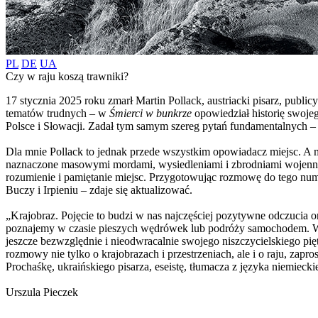
PL
DE
UA
Czy w raju koszą trawniki?
17 stycznia 2025 roku zmarł Martin Pollack, austriacki pisarz, public
tematów trudnych – w
Śmierci w bunkrze
opowiedział historię swojeg
Polsce i Słowacji. Zadał tym samym szereg pytań fundamentalnych – o
Dla mnie Pollack to jednak przede wszystkim opowiadacz miejsc. A 
naznaczone masowymi mordami, wysiedleniami i zbrodniami wojennymi
rozumienie i pamiętanie miejsc. Przygotowując rozmowę do tego nume
Buczy i Irpieniu – zdaje się aktualizować.
„Krajobraz. Pojęcie to budzi w nas najczęściej pozytywne odczucia o
poznajemy w czasie pieszych wędrówek lub podróży samochodem. Wyobr
jeszcze bezwzględnie i nieodwracalnie swojego niszczycielskiego pi
rozmowy nie tylko o krajobrazach i przestrzeniach, ale i o raju, zap
Prochaśkę, ukraińskiego pisarza, eseistę, tłumacza z języka niemiecki
Urszula Pieczek