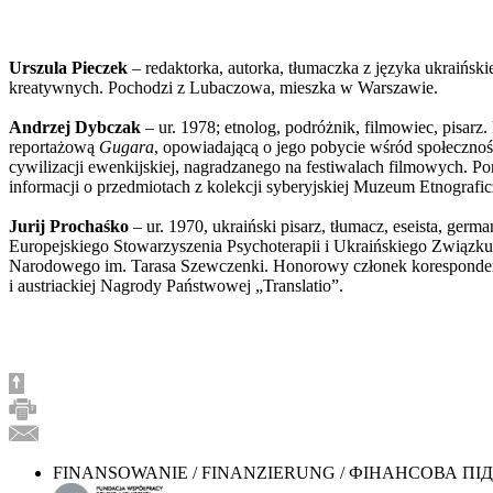
Urszula Pieczek
– redaktorka, autorka, tłumaczka z języka ukraińs
kreatywnych. Pochodzi z Lubaczowa, mieszka w Warszawie.
Andrzej Dybczak
– ur. 1978; etnolog, podróżnik, filmowiec, pisarz
reportażową
Gugara
, opowiadającą o jego pobycie wśród społeczno
cywilizacji ewenkijskiej, nagradzanego na festiwalach filmowych. 
informacji o przedmiotach z kolekcji syberyjskiej Muzeum Etnograf
Jurij Prochaśko
– ur. 1970, ukraiński pisarz, tłumacz, eseista, g
Europejskiego Stowarzyszenia Psychoterapii i Ukraińskiego Związku
Narodowego im. Tarasa Szewczenki. Honorowy członek korespondent 
i austriackiej Nagrody Państwowej „Translatio”.
FINANSOWANIE / FINANZIERUNG / ФІНАНСОВА П