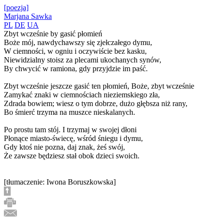
[poezja]
Marjana Sawka
PL
DE
UA
Zbyt wcześnie by gasić płomień
Boże mój, nawdychawszy się zjełczałego dymu,
W ciemności, w ogniu i oczywiście bez kasku,
Niewidzialny stoisz za plecami ukochanych synów,
By chwycić w ramiona, gdy przyjdzie im paść.
Zbyt wcześnie jeszcze gasić ten płomień, Boże, zbyt wcześnie
Zamykać znaki w ciemnościach nieziemskiego zła,
Zdrada bowiem; wiesz o tym dobrze, dużo głębsza niż rany,
Bo śmierć trzyma na muszce nieskalanych.
Po prostu tam stój. I trzymaj w swojej dłoni
Płonące miasto-świecę, wśród śniegu i dymu,
Gdy ktoś nie pozna, daj znak, żeś swój,
Że zawsze będziesz stał obok dzieci swoich.
[tłumaczenie: Iwona Boruszkowska]