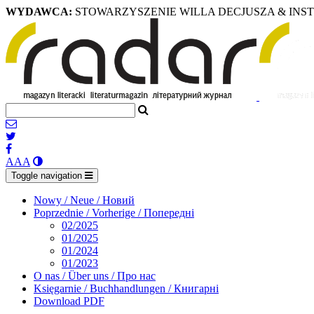
WYDAWCA:
STOWARZYSZENIE WILLA DECJUSZA & INS
A
A
A
Toggle navigation
Nowy / Neue / Новий
Poprzednie / Vorherige / Попередні
02/2025
01/2025
01/2024
01/2023
O nas / Über uns / Про нас
Księgarnie / Buchhandlungen / Книгарні
Download PDF