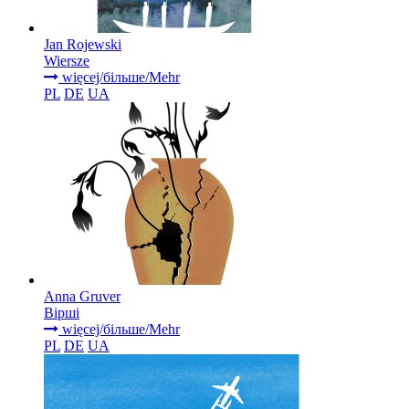
Jan Rojewski
Wiersze
więcej/більше/Mehr
PL
DE
UA
Anna Gruver
Вірші
więcej/більше/Mehr
PL
DE
UA