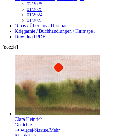
02/2025
01/2025
01/2024
01/2023
O nas / Über uns / Про нас
Księgarnie / Buchhandlungen / Книгарні
Download PDF
[poezja]
Clara Heinrich
Gedichte
więcej/більше/Mehr
PL
DE
UA