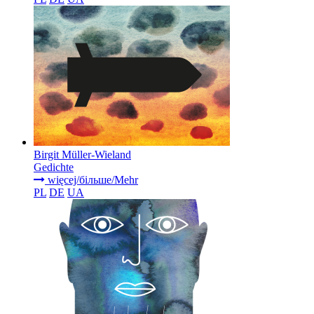
Birgit Müller-Wieland
Gedichte
więcej/більше/Mehr
PL
DE
UA