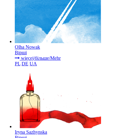
Olha Nowak
Вірші
więcej/більше/Mehr
PL
DE
UA
Iryna Sazhynska
Вірші