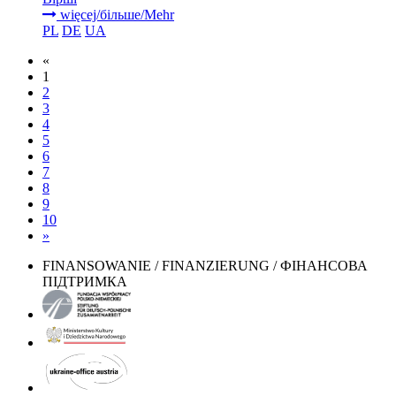
więcej/більше/Mehr
PL
DE
UA
«
1
2
3
4
5
6
7
8
9
10
»
FINANSOWANIE / FINANZIERUNG / ФІНАНСОВА
ПІДТРИМКА