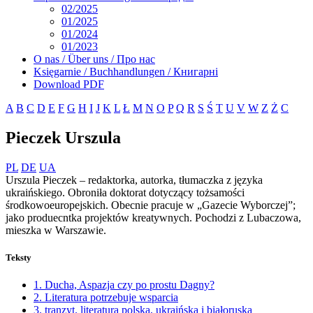
02/2025
01/2025
01/2024
01/2023
O nas / Über uns / Про нас
Księgarnie / Buchhandlungen / Книгарні
Download PDF
A
B
C
D
E
F
G
H
I
J
K
L
Ł
M
N
O
P
Q
R
S
Ś
T
U
V
W
Z
Ż
С
Pieczek Urszula
PL
DE
UA
Urszula Pieczek – redaktorka, autorka, tłumaczka z języka
ukraińskiego. Obroniła doktorat dotyczący tożsamości
środkowoeuropejskich. Obecnie pracuje w „Gazecie Wyborczej”;
jako produecntka projektów kreatywnych. Pochodzi z Lubaczowa,
mieszka w Warszawie.
Teksty
1. Ducha, Aspazja czy po prostu Dagny?
2. Literatura potrzebuje wsparcia
3. tranzyt. literatura polska, ukraińska i białoruska