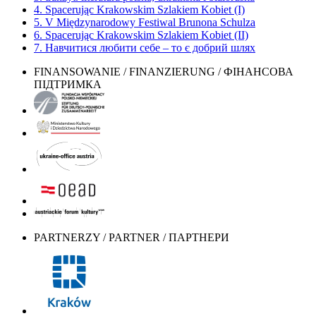
4. Spacerując Krakowskim Szlakiem Kobiet (I)
5. V Międzynarodowy Festiwal Brunona Schulza
6. Spacerując Krakowskim Szlakiem Kobiet (II)
7. Навчитися любити себе – то є добрий шлях
FINANSOWANIE / FINANZIERUNG / ФІНАНСОВА
ПІДТРИМКА
PARTNERZY / PARTNER / ПАРТНЕРИ