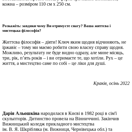
кожна – розміром 110 см х 250 см.
Розкажіть: завдяки чому Ви отримуєте снагу?
Ваша життєва і
мистецька філософія?
Життєва філософія – діяти! Ключ яким щодня відчиняють, не
іржавіє – тому ми маємо робити свою власну справу щодня.
Можливо, результату не буде видно одразу, але мине місяць,
три, рік, п’ять років – і ви отримаєте те, що хотіли. Рух – це
життя, а мистецтво саме по собі – це ліки для душі.
Краків, осінь 2022
Дарія Альошкіна
народилася в Києві в 1982 році в сім'ї
скульпторів. Дитинство провела на Вінниччині. Закінчив
Вижницький коледж прикладного мистецтва
ім. В. Я. Шкрібляка (м. Вижниця, Чернівецька обл.) та