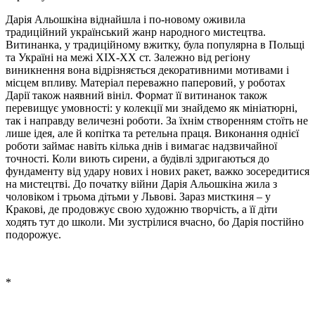
Дарія Альошкіна віднайшла і по-новому оживила
традиційний український жанр народного мистецтва.
Витинанка, у традиційному вжитку, була популярна в Польщі
та Україні на межі ХІХ-ХХ ст. Залежно від регіону
виникнення вона відрізняється декоративними мотивами і
місцем впливу. Матеріал переважно паперовий, у роботах
Дарії також наявний вініл. Формат її витинанок також
перевищує умовності: у колекції ми знайдемо як мініатюрні,
так і направду величезні роботи. За їхнім створенням стоїть не
лише ідея, але й копітка та ретельна праця. Виконання однієї
роботи займає навіть кілька днів і вимагає надзвичайної
точності. Коли виють сирени, а будівлі здригаються до
фундаменту від удару нових і нових ракет, важко зосередитися
на мистецтві. До початку війни Дарія Альошкіна жила з
чоловіком і трьома дітьми у Львові. Зараз мисткиня – у
Кракові, де продовжує свою художню творчість, а її діти
ходять тут до школи. Ми зустрілися вчасно, бо Дарія постійно
подорожує.
*