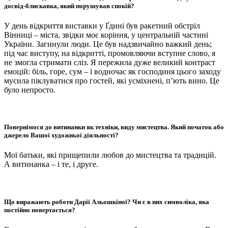
досвід-блискавка, який порушував спокій?
У день відкриття виставки у Ґдині був ракетний обстріл
Вінниці – міста, звідки моє коріння, у центральній частині
України. Загинули люди. Це був надзвичайно важкий день;
під час виступу, на відкритті, промовляючи вступне слово, я
не змогла стримати сліз. Я пережила дуже великий контраст
емоцій: біль, горе, сум – і водночас як господиня цього заходу
мусила піклуватися про гостей, які усміхнені, п’ють вино. Це
було непросто.
Повернімося до витинанки як техніки, виду мистецтва. Який початок або
джерело Вашої художньої діяльності?
Мої батьки, які прищепили любов до мистецтва та традицій.
А витинанка – і те, і друге.
Що виражають роботи Дарії Альошкіної? Чи є в них символіка, яка
постійно повертається?