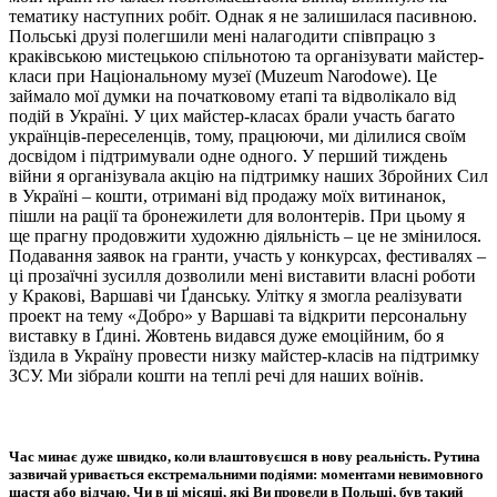
тематику наступних робіт. Однак я не залишилася пасивною.
Польські друзі полегшили мені налагодити співпрацю з
краківською мистецькою спільнотою та організувати майстер-
класи при Національному музеї (Muzeum Narodowe). Це
займало мої думки на початковому етапі та відволікало від
подій в Україні. У цих майстер-класах брали участь багато
українців-переселенців, тому, працюючи, ми ділилися своїм
досвідом і підтримували одне одного. У перший тиждень
війни я організувала акцію на підтримку наших Збройних Сил
в Україні – кошти, отримані від продажу моїх витинанок,
пішли на рації та бронежилети для волонтерів. При цьому я
ще прагну продовжити художню діяльність – це не змінилося.
Подавання заявок на гранти, участь у конкурсах, фестивалях –
ці прозаїчні зусилля дозволили мені виставити власні роботи
у Кракові, Варшаві чи Ґданську. Улітку я змогла реалізувати
проeкт на тему «Добро» у Варшаві та відкрити персональну
виставку в Ґдині. Жовтень видався дуже емоційним, бо я
їздила в Україну провести низку майстер-класів на підтримку
ЗСУ. Ми зібрали кошти на теплі речі для наших воїнів.
Час минає дуже швидко, коли влаштовуєшся в нову реальність. Рутина
зазвичай уривається екстремальними подіями: моментами невимовного
щастя або відчаю. Чи в ці місяці, які Ви провели в Польщі, був такий