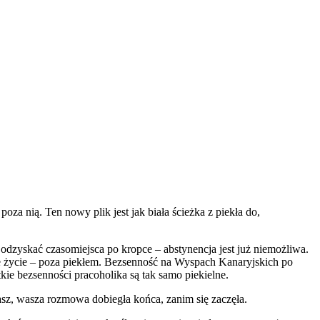
oza nią. Ten nowy plik jest jak biała ścieżka z piekła do,
 odzyskać czasomiejsca po kropce – abstynencja jest już niemożliwa.
ne życie – poza piekłem. Bezsenność na Wyspach Kanaryjskich po
kie bezsenności pracoholika są tak samo piekielne.
asz, wasza rozmowa dobiegła końca, zanim się zaczęła.