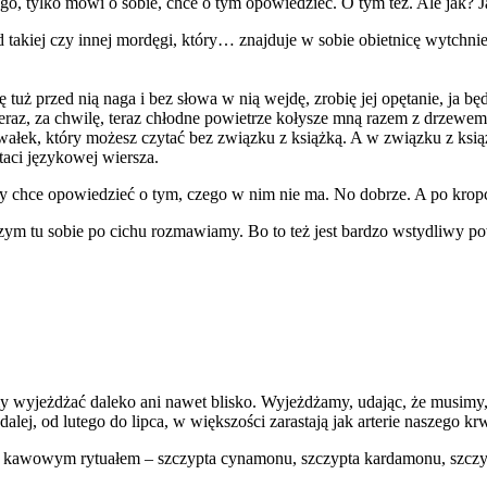
nego, tylko mówi o sobie, chce o tym opowiedzieć. O tym też. Ale jak? J
 takiej czy innej mordęgi, który… znajduje w sobie obietnicę wytchnie
ę tuż przed nią naga i bez słowa w nią wejdę, zrobię jej opętanie, ja b
 teraz, za chwilę, teraz chłodne powietrze kołysze mną razem z drzewe
wałek, który możesz czytać bez związku z książką. A w związku z książką
taci językowej wiersza.
óry chce opowiedzieć o tym, czego w nim nie ma. No dobrze. A po kro
 czym tu sobie po cichu rozmawiamy. Bo to też jest bardzo wstydliwy po
 wyjeżdżać daleko ani nawet blisko. Wyjeżdżamy, udając, że musimy, a
e dalej, od lutego do lipca, w większości zarastają jak arterie naszego
 kawowym rytuałem – szczypta cynamonu, szczypta kardamonu, szczypta