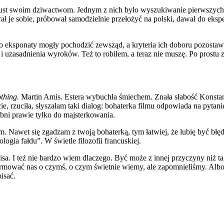
t swoim dziwactwom. Jednym z nich było wyszukiwanie pierwszych zda
ał je sobie, próbował samodzielnie przełożyć na polski, dawał do eksp
, bo eksponaty mogły pochodzić zewsząd, a kryteria ich doboru pozosta
 uzasadnienia wyroków. Też to robiłem, a teraz nie muszę. Po prostu 
othing.
Martin Amis. Estera wybuchła śmiechem. Znała słabość Konstant
e, rzuciła, słyszałam taki dialog: bohaterka filmu odpowiada na pytan
ebni prawie tylko do majsterkowania.
m. Nawet się zgadzam z twoją bohaterką, tym łatwiej, że lubię być bł
ia fałdu”. W świetle filozofii francuskiej.
sa. I też nie bardzo wiem dlaczego. Być może z innej przyczyny niż ta,
formować nas o czymś, o czym świetnie wiemy, ale zapomnieliśmy. Albo
isać.