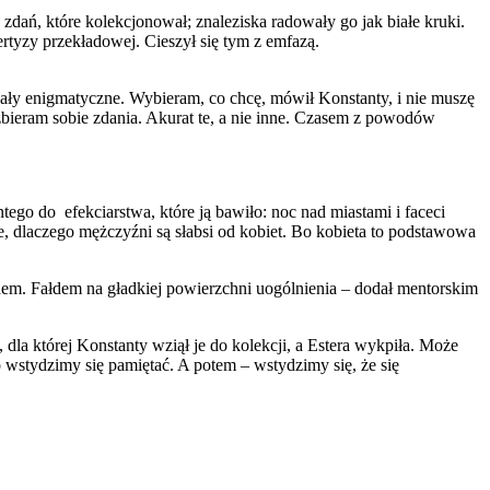
ń, które kolekcjonował; znaleziska radowały go jak białe kruki.
ertyzy przekładowej. Cieszył się tym z emfazą.
wały enigmatyczne. Wybieram, co chcę, mówił Konstanty, i nie muszę
zbieram sobie zdania. Akurat te, a nie inne. Czasem z powodów
ego do efekciarstwa, które ją bawiło: noc nad miastami i faceci
ie, dlaczego mężczyźni są słabsi od kobiet. Bo kobieta to podstawowa
ędem. Fałdem na gładkiej powierzchni uogólnienia – dodał mentorskim
 dla której Konstanty wziął je do kolekcji, a Estera wykpiła. Może
 wstydzimy się pamiętać. A potem – wstydzimy się, że się