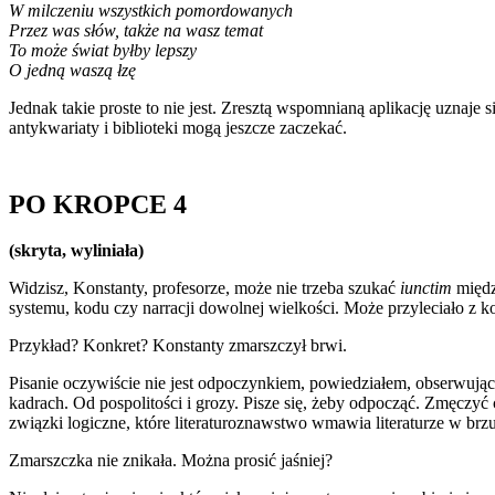
W milczeniu wszystkich pomordowanych
Przez was słów, także na wasz temat
To może świat byłby lepszy
O jedną waszą łzę
Jednak takie proste to nie jest. Zresztą wspomnianą aplikację uznaj
antykwariaty i biblioteki mogą jeszcze zaczekać.
PO KROPCE 4
(skryta, wyliniała)
Widzisz, Konstanty, profesorze, może nie trzeba szukać
iunctim
międz
systemu, kodu czy narracji dowolnej wielkości. Może przyleciało z k
Przykład? Konkret? Konstanty zmarszczył brwi.
Pisanie oczywiście nie jest odpoczynkiem, powiedziałem, obserwując
kadrach. Od pospolitości i grozy. Pisze się, żeby odpocząć. Zmęczy
związki logiczne, które literaturoznawstwo wmawia literaturze w b
Zmarszczka nie znikała. Można prosić jaśniej?