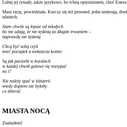
Lubię jej rytuały, także językowe, bo tchną optymizmem, choć Este
Masz rację, powiedziała. Kurczy się też personel; jedni umierają, dr
uśmiech.
Stare chwile są lepsze od młodych
bo nie udają, że nie tęsknią za długim trwaniem –
naprawdę nie tęsknią
Chcą być sobą czyli
mieć początek a zwłaszcza koniec
Są jak paciorki w koralach
w każdej chwili gotowe się rozsypać
no i?
Nie należy spać w biżuterii
wtedy dopiero nie byłoby
co zbierać
MIASTA NOCĄ
Znalazłem!