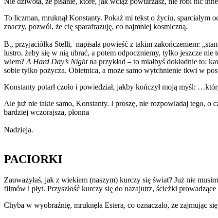
Nie dziwota, że pisanie, które, jak wciąż powtarzasz, nie robi nic in
To liczman, mruknął Konstanty. Pokaż mi tekst o życiu, sparciałym od
znaczy, pozwól, że cię sparafrazuję, co najmniej kosmiczną.
B., przyjaciółka Stelli, napisała powieść z takim zakończeniem: „stan
lustro, żeby się w nią ubrać, a potem odpoczniemy, tylko jeszcze nie
wiem?
A
Hard Day’s Night
na przykład – to miałbyś dokładnie to: ka
sobie tylko pożycza. Obietnica, a może samo wytchnienie tkwi w pos
Konstanty potarł czoło i powiedział, jakby kończył moją myśl: …kt
Ale już nie takie samo, Konstanty. I proszę, nie rozpowiadaj tego, o
bardziej wczorajsza, płonna
Nadzieja.
PACIORKI
Zauważyłaś, jak z wiekiem (naszym) kurczy się świat? Już nie musimy
filmów i płyt. Przyszłość kurczy się do nazajutrz, ścieżki prowadząc
Chyba w wyobraźnię, mruknęła Estera, co oznaczało, że zajmując się