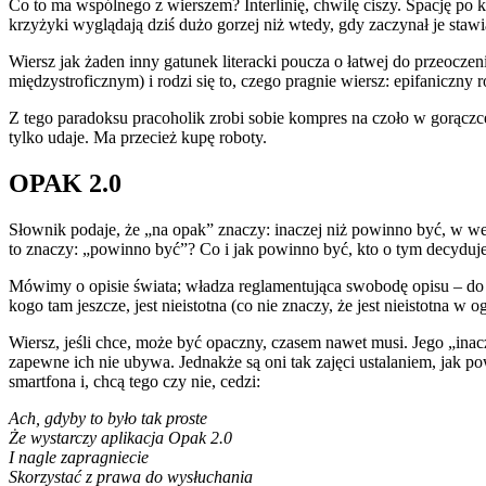
Co to ma wspólnego z wierszem? Interlinię, chwilę ciszy. Spację po k
krzyżyki wyglądają dziś dużo gorzej niż wtedy, gdy zaczynał je stawi
Wiersz jak żaden inny gatunek literacki poucza o łatwej do przeoczen
międzystroficznym) i rodzi się to, czego pragnie wiersz: epifaniczny
Z tego paradoksu pracoholik zrobi sobie kompres na czoło w gorączc
tylko udaje. Ma przecież kupę roboty.
OPAK 2.0
Słownik podaje, że „na opak” znaczy: inaczej niż powinno być, w we
to znaczy: „powinno być”? Co i jak powinno być, kto o tym decyduj
Mówimy o opisie świata; władza reglamentująca swobodę opisu – do 
kogo tam jeszcze, jest nieistotna (co nie znaczy, że jest nieistotna w og
Wiersz, jeśli chce, może być opaczny, czasem nawet musi. Jego „ina
zapewne ich nie ubywa. Jednakże są oni tak zajęci ustalaniem, jak p
smartfona i, chcą tego czy nie, cedzi:
Ach, gdyby to było tak proste
Że wystarczy aplikacja Opak 2.0
I nagle zapragniecie
Skorzystać z prawa do wysłuchania