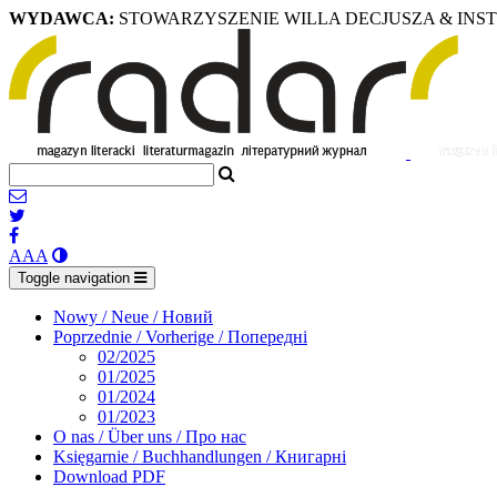
WYDAWCA:
STOWARZYSZENIE WILLA DECJUSZA & INS
A
A
A
Toggle navigation
Nowy / Neue / Новий
Poprzednie / Vorherige / Попередні
02/2025
01/2025
01/2024
01/2023
O nas / Über uns / Про нас
Księgarnie / Buchhandlungen / Книгарні
Download PDF