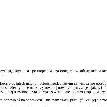
czyna się natychmiast po kropce. W czasomiejscu, w którym nie ma nic p
ebo.
dopiero po latach nałogu), polega między innymi na tym, że nie sposób
e odstawiennym nie ma zaszyfrowanej nowiny o tym, że jest jakieś in
 jest mniej bezsenna niż tamta warszawska, daleko przed kropką. Wszyst
 odpowiedź na odpowiedź: „nie mam czasu, pracuję”. Jeśli jej nie zn