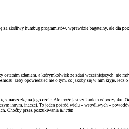
e się za złośliwy humbug programistów, wprawdzie bagateiny, ale dla p
y ostatnim zdaniem, a którymkolwiek ze zdań wcześniejszych, nie mówi
osmosu, żeby opowiedzieć nie o tym, co jakoby się w nim kryje, lecz o
 tę zmarszczkę na jego czole. Ale może jest szukaniem odpoczynku. Od
ć czym innym, inaczej. To jeden pośród wielu – wstydliwych – powodów
rzuch. Choćby przez poszukiwania
iunctim
.