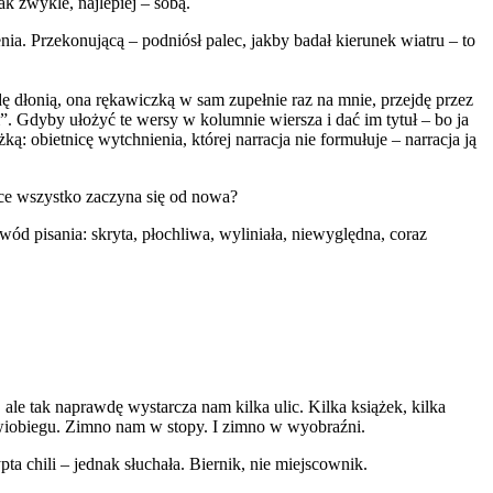
ak zwykle, najlepiej – sobą.
nia. Przekonującą – podniósł palec, jakby badał kierunek wiatru – to
ędę dłonią, ona rękawiczką w sam zupełnie raz na mnie, przejdę przez
m”. Gdyby ułożyć te wersy w kolumnie wiersza i dać im tytuł – bo ja
: obietnicę wytchnienia, której narracja nie formułuje – narracja ją
pce wszystko zaczyna się od nowa?
wód pisania: skryta, płochliwa, wyliniała, niewyględna, coraz
le tak naprawdę wystarcza nam kilka ulic. Kilka książek, kilka
 krwiobiegu. Zimno nam w stopy. I zimno w wyobraźni.
 chili – jednak słuchała. Biernik, nie miejscownik.