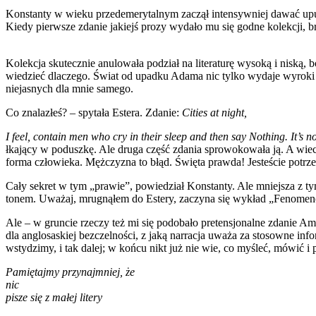
Konstanty w wieku przedemerytalnym zaczął intensywniej dawać upus
Kiedy pierwsze zdanie jakiejś prozy wydało mu się godne kolekcji, br
Kolekcja skutecznie anulowała podział na literaturę wysoką i niską
wiedzieć dlaczego. Świat od upadku Adama nic tylko wydaje wyroki i
niejasnych dla mnie samego.
Co znalazłeś? – spytała Estera. Zdanie:
Cities at night,
I feel, contain men who cry in their sleep and then say Nothing. It’s n
łkający w poduszkę. Ale druga część zdania sprowokowała ją. A wieci
forma człowieka. Mężczyzna to błąd. Święta prawda! Jesteście potrz
Cały sekret w tym „prawie”, powiedział Konstanty. Ale mniejsza z ty
tonem. Uważaj, mrugnąłem do Estery, zaczyna się wykład „Fenomenolog
Ale – w gruncie rzeczy też mi się podobało pretensjonalne zdanie Ami
dla anglosaskiej bezczelności, z jaką narracja uważa za stosowne in
wstydzimy, i tak dalej; w końcu nikt już nie wie, co myśleć, mówić i p
Pamiętajmy przynajmniej, że
nic
pisze się z małej litery