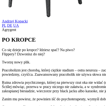
Andrzej Kopacki
PL
DE
UA
Agrygent
PO KROPCE
Co się dzieje po kropce? Idziesz spać? Na piwo?
Flippery? Dzwonisz do niej?
Tworzę nowy plik.
Pracoholizm jest chorobą, której ciężkie stadium – ostra neuroza – za
powiedzmy, czyśćca. Zaawansowany pracoholik nie używa słowa ni
Ruina zdrowia psychicznego, której na pierwszy rzut oka nie widać (
Ściślej mówiąc, przerwa w pracy niczego nie załatwia, a w syndromi
zakrapianej biesiadzie, wieczorze przy black jacku albo karaoke, nie
Zanim mu powiesz, że powinien iść do psychoterapeuty, wymyśl dobrą