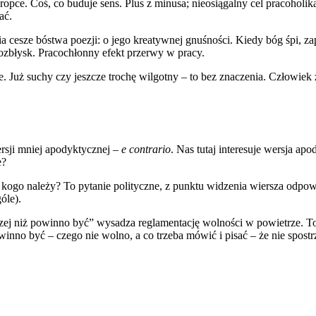
ropce. Coś, co buduje sens. Plus z minusa; nieosiągalny cel pracoholik
ać.
ia cesze bóstwa poezji: o jego kreatywnej gnuśności. Kiedy bóg śpi, za
 rozbłysk. Pracochłonny efekt przerwy w pracy.
e. Już suchy czy jeszcze trochę wilgotny – to bez znaczenia. Człowie
rsji mniej apodyktycznej –
e contrario
. Nas tutaj interesuje wersja a
e?
kogo należy? To pytanie polityczne, z punktu widzenia wiersza odpo
óle).
czej niż powinno być” wysadza reglamentację wolności w powietrze. T
owinno być – czego nie wolno, a co trzeba mówić i pisać – że nie spos