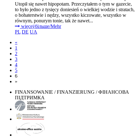
Utopił się nawet hipopotam. Przeczytałem o tym w gazecie,
to było jedno z tysięcy doniesień o wielkiej wodzie i stratach,
o bohaterstwie i nędzy, wszystko kiczowate, wszystko w
równym, ponurym tonie, tak że nawet...
więcej/більше/Mehr
PL
DE
UA
«
1
2
3
4
5
6
»
FINANSOWANIE / FINANZIERUNG / ФІНАНСОВА
ПІДТРИМКА