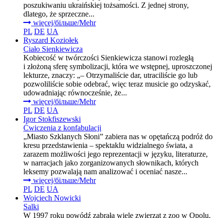
poszukiwaniu ukraińskiej tożsamości. Z jednej strony,
dlatego, że sprzeczne...
więcej/більше/Mehr
PL
DE
UA
Ryszard Koziołek
Ciało Sienkiewicza
Kobiecość w twórczości Sienkiewicza stanowi rozległą
i złożoną sferę symbolizacji, która we wstępnej, uproszczonej
lekturze, znaczy: „– Otrzymaliście dar, utraciliście go lub
pozwoliliście sobie odebrać, więc teraz musicie go odzyskać,
udowadniając równocześnie, że...
więcej/більше/Mehr
PL
DE
UA
Igor Stokfiszewski
Ćwiczenia z konfabulacji
„Miasto Szklanych Słoni” zabiera nas w opętańczą podróż do
kresu przedstawienia – spektaklu widzialnego świata, a
zarazem możliwości jego reprezentacji w języku, literaturze,
w narracjach jako zorganizowanych słownikach, których
leksemy pozwalają nam analizować i oceniać nasze...
więcej/більше/Mehr
PL
DE
UA
Wojciech Nowicki
Salki
W 1997 roku powódź zabrała wiele zwierząt z zoo w Opolu.