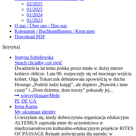
02/2025
01/2025
01/2024
01/2023
O nas / Über uns / Про нас
Księgarnie / Buchhandlungen / Книгарні
Download PDF
[krytyka]
Justyna Sobolewska
Strach chciałby coś zjeść
Dwadzieścia lat temu polska proza miała w dużej mierze
kobiece oblicze. Lata 90. rozpoczęły się od mocnego wejścia
kobiet. Olga Tokarczuk debiutowała opowieścią w duchu
Hessego „Podróż ludzi księgi”, ale dopiero „Prawiek i inne
czasy” i „Dom dzienny, dom nocny” pokazały jej...
więcej/більше/Mehr
PL
DE
UA
Irena Karpa
My ukrainian identity
Ucieszyłam się, kiedy dobroczynna organizacja edukacyjna
ALTEMUS zaprosiła mnie do uczestnictwa w
międzynarodowym kulturalno-edukacyjnym projekcie RITES
OF PASSAGE Rytuały poświęcania dla narodu: w