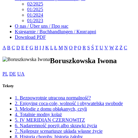
02/2025
01/2025
01/2024
01/2023
O nas / Über uns / Про нас
Księgarnie / Buchhandlungen / Книгарні
Download PDF
A
B
C
D
E
F
G
H
I
J
K
L
Ł
M
N
O
P
Q
R
S
Ś
T
U
V
W
Z
Ż
С
Boruszkowska Iwona
PL
DE
UA
Teksty
1. Bezpowrotnie utracona normalność?
2. Enjoying coca-colę, wolność i obywatelską swobodę
3. Melodie z domu obłąkanych, czyli
4. Totalnie modny kolaż
5. IV MERIDIAN CZERNOWITZ
6. Nadaremność poezji albo skrawki życia
7. Najlepsze scenariusze układa własne życie
8. Historia choroby, historia żałoby